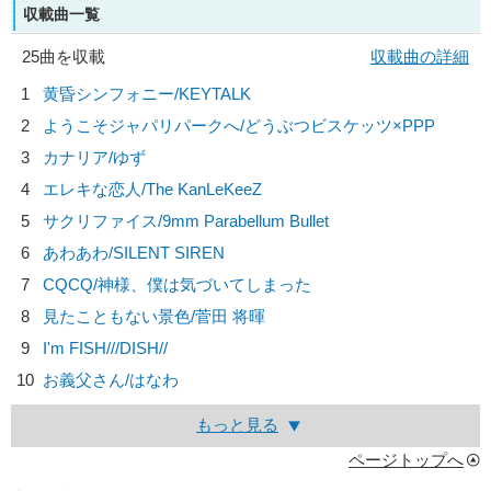
収載曲一覧
25曲を収載
収載曲の詳細
1
黄昏シンフォニー/
KEYTALK
2
ようこそジャパリパークへ/
どうぶつビスケッツ×PPP
3
カナリア/
ゆず
4
エレキな恋人/
The KanLeKeeZ
5
サクリファイス/
9mm Parabellum Bullet
6
あわあわ/
SILENT SIREN
7
CQCQ/
神様、僕は気づいてしまった
8
見たこともない景色/
菅田 将暉
9
I'm FISH///
DISH//
10
お義父さん/
はなわ
もっと見る
ページトップへ