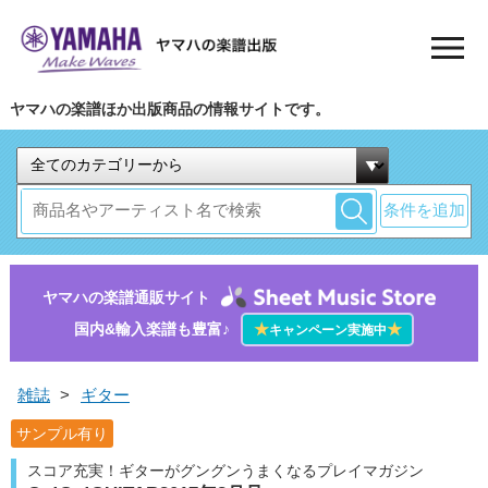
ヤマハの楽譜ほか出版商品の情報サイトです。
条件を追加
ヤマハの楽譜通販サイト
国内&輸入楽譜も豊富♪
★
★
キャンペーン実施中
雑誌
>
ギター
サンプル有り
スコア充実！ギターがグングンうまくなるプレイマガジン