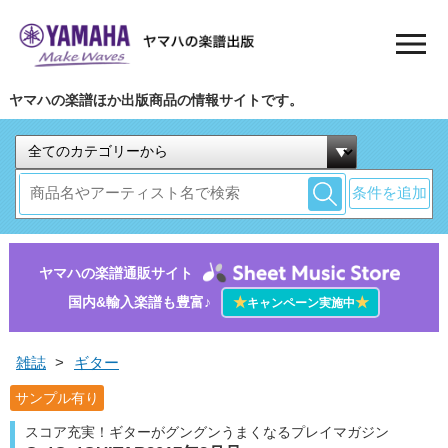
ヤマハの楽譜ほか出版商品の情報サイトです。
条件を追加
ヤマハの楽譜通販サイト
国内&輸入楽譜も豊富♪
★
★
キャンペーン実施中
雑誌
>
ギター
サンプル有り
スコア充実！ギターがグングンうまくなるプレイマガジン