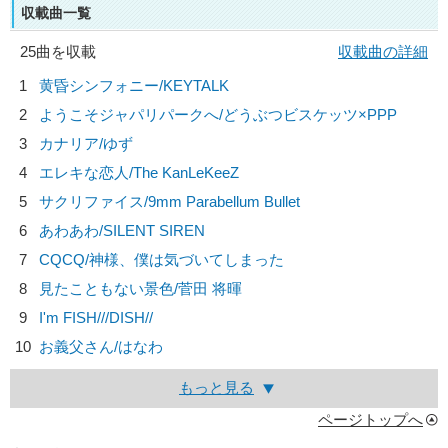
収載曲一覧
25曲を収載
収載曲の詳細
1
黄昏シンフォニー/
KEYTALK
2
ようこそジャパリパークへ/
どうぶつビスケッツ×PPP
3
カナリア/
ゆず
4
エレキな恋人/
The KanLeKeeZ
5
サクリファイス/
9mm Parabellum Bullet
6
あわあわ/
SILENT SIREN
7
CQCQ/
神様、僕は気づいてしまった
8
見たこともない景色/
菅田 将暉
9
I'm FISH///
DISH//
10
お義父さん/
はなわ
もっと見る
ページトップへ