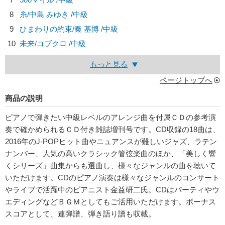
8
糸/
中島 みゆき
/中級
9
ひまわりの約束/
秦 基博
/中級
10
未来/
コブクロ
/中級
もっと見る
ページトップへ
商品の説明
ピアノで弾きたい中級レベルのアレンジ曲を付属ＣＤの参考演
奏で確かめられるＣＤ付き雑誌増刊号です。CD収録の18曲は、
2016年のJ-POPヒット曲やニュアンスが難しいジャズ、ラテン
ナンバー、人気の高いクラシック管弦楽曲のほか、「美しく響
くシリーズ」曲集からも選曲し、様々なジャンルの曲を聴いて
いただけます。CDのピアノ演奏は様々なジャンルのコンサート
やライブで活躍中のピアニスト金益研二氏。CDはパーティやウ
エディングなどＢＧＭとしてもご活用いただけます。ボーナス
スコアとして、連弾譜、弾き語り譜も収載。