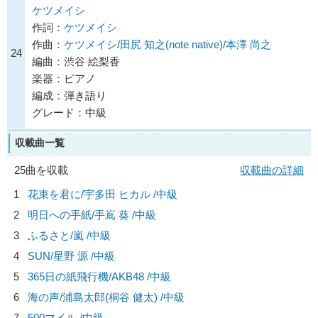
ケツメイシ
作詞：
ケツメイシ
作曲：
ケツメイシ/田尻 知之(note native)/本澤 尚之
24
編曲：渋谷 絵梨香
楽器：ピアノ
編成：弾き語り
グレード：中級
収載曲一覧
25曲を収載
収載曲の詳細
1
花束を君に/
宇多田 ヒカル
/中級
2
明日への手紙/
手嶌 葵
/中級
3
ふるさと/
嵐
/中級
4
SUN/
星野 源
/中級
5
365日の紙飛行機/
AKB48
/中級
6
海の声/
浦島太郎(桐谷 健太)
/中級
7
500マイル /中級