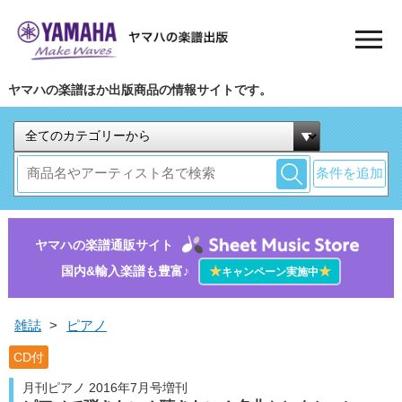
ヤマハの楽譜ほか出版商品の情報サイトです。
条件を追加
ヤマハの楽譜通販サイト
国内&輸入楽譜も豊富♪
★
★
キャンペーン実施中
雑誌
>
ピアノ
CD付
月刊ピアノ 2016年7月号増刊