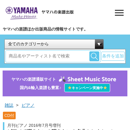
ヤマハの楽譜ほか出版商品の情報サイトです。
条件を追加
ヤマハの楽譜通販サイト
国内&輸入楽譜も豊富♪
★
★
キャンペーン実施中
雑誌
>
ピアノ
CD付
月刊ピアノ 2016年7月号増刊