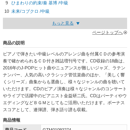
9
ひまわりの約束/
秦 基博
/中級
10
未来/
コブクロ
/中級
もっと見る
ページトップへ
商品の説明
ピアノで弾きたい中級レベルのアレンジ曲を付属ＣＤの参考演
奏で確かめられるＣＤ付き雑誌増刊号です。CD収録の18曲は、
2016年のJ-POPヒット曲やニュアンスが難しいジャズ、ラテン
ナンバー、人気の高いクラシック管弦楽曲のほか、「美しく響
くシリーズ」曲集からも選曲し、様々なジャンルの曲を聴いて
いただけます。CDのピアノ演奏は様々なジャンルのコンサート
やライブで活躍中のピアニスト金益研二氏。CDはパーティやウ
エディングなどＢＧＭとしてもご活用いただけます。ボーナス
スコアとして、連弾譜、弾き語り譜も収載。
商品情報
商品コード
GTM01093274