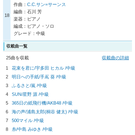
作曲：
C.C.サン=サーンス
編曲：石川 芳
18
楽器：ピアノ
編成：ピアノ・ソロ
グレード：中級
収載曲一覧
25曲を収載
収載曲の詳細
1
花束を君に/
宇多田 ヒカル
/中級
2
明日への手紙/
手嶌 葵
/中級
3
ふるさと/
嵐
/中級
4
SUN/
星野 源
/中級
5
365日の紙飛行機/
AKB48
/中級
6
海の声/
浦島太郎(桐谷 健太)
/中級
7
500マイル /中級
8
糸/
中島 みゆき
/中級