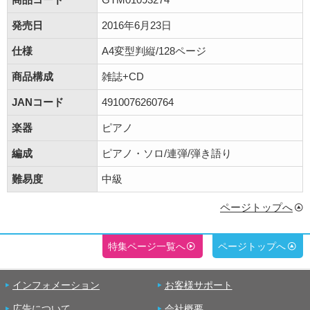
発売日
2016年6月23日
仕様
A4変型判縦/128ページ
商品構成
雑誌+CD
JANコード
4910076260764
楽器
ピアノ
編成
ピアノ・ソロ/連弾/弾き語り
難易度
中級
ページトップへ
特集ページ一覧へ
ページトップへ
インフォメーション
お客様サポート
広告について
会社概要