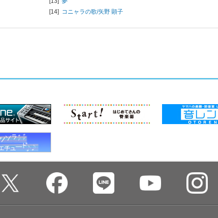
[13]
夢
[14]
コニャラの歌/
矢野 顕子