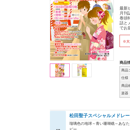
最新
月刊
巻頭
話と
でお
※大
商品
商品
仕様
商品
楽器
松田聖子スペシャルメドレー
瑠璃色の地球～青い珊瑚礁～あなたに逢
ピー