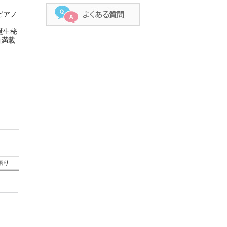
ピアノ
誕生秘
曲満載
語り