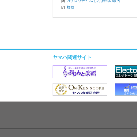
[6]
カゲロウデイズ/
じん(自然の敵P)
[7]
故郷
ヤマハ関連サイト