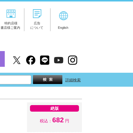
特約店様
広告
書店様ご案内
について
English
詳細検索
絶版
682
税込：
円