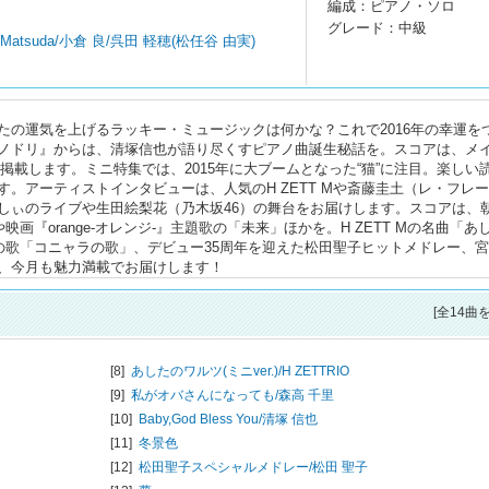
編成：ピアノ・ソロ
グレード：中級
 Matsuda/小倉 良/呉田 軽穂(松任谷 由実)
たの運気を上げるラッキー・ミュージックは何かな？これで2016年の幸運を
ノドリ』からは、清塚信也が語り尽くすピアノ曲誕生秘話を。スコアは、メ
アレンジで掲載します。ミニ特集では、2015年に大ブームとなった“猫”に注目。楽しい
。アーティストインタビューは、人気のH ZETT Mや斎藤圭土（レ・フレー
しぃのライブや生田絵梨花（乃木坂46）の舞台をお届けします。スコアは、
画『orange-オレンジ‐』主題歌の「未来」ほかを。H ZETT Mの名曲「あ
猫の歌「コニャラの歌」、デビュー35周年を迎えた松田聖子ヒットメドレー、
、今月も魅力満載でお届けします！
[全14曲
[8]
あしたのワルツ(ミニver.)/
H ZETTRIO
[9]
私がオバさんになっても/
森高 千里
[10]
Baby,God Bless You/
清塚 信也
[11]
冬景色
[12]
松田聖子スペシャルメドレー/
松田 聖子