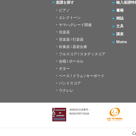
楽譜を探す
輸入楽譜特
ピアノ
書籍
エレクトーン
雑誌
ヤマハグレード関連
文具
弦楽器
講座
管楽器 / 打楽器
Muma
吹奏楽 / 器楽合奏
フルスコア / スタディスコア
合唱 / ボーカル
ギター
ベース / ドラム / キーボード
バンドスコア
ウクレレ
JASRAC許諾番号：
6523417007Y31018
C