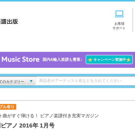
お客様
サポート
★
★
国内&輸入楽譜も豊富♪
キャンペーン実施中
てのカテゴリー
プル有り
ト曲がすぐ弾ける！ ピアノ楽譜付き充実マガジン
ピアノ 2016年 1月号