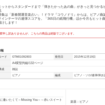
ヒットからスタンダードまで「弾きたかったあの曲」がきっと見つかる
誌
特集は「新春開運音楽占い」！ドラマ『コウノドリ』からは、ピアノ曲
メインテーマの連弾スコアを。「365日の紙飛行機」ほか今月もヒット
届けします！
変申し訳ありませんが、こちらの商品は絶版でございます。
情報
コード
GTM01092803
発売日
2015年12月19日
A4変型判縦/132ページ
構成
雑誌
ピアノ
編成
ピアノ・ソロ/連弾/弾き
いたくて～Missing You～～赤いスイート
楽器：ピアノ