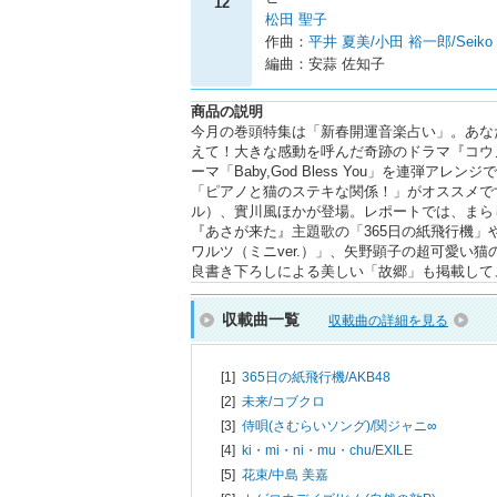
12
松田 聖子
作曲：
平井 夏美/小田 裕一郎/Seiko
編曲：安蒜 佐知子
商品の説明
今月の巻頭特集は「新春開運音楽占い」。あな
えて！大きな感動を呼んだ奇跡のドラマ『コウ
ーマ「Baby,God Bless You」を連弾
「ピアノと猫のステキな関係！」がオススメです
ル）、實川風ほかが登場。レポートでは、まら
『あさが来た』主題歌の「365日の紙飛行機」や映
ワルツ（ミニver.）」、矢野顕子の超可愛い
良書き下ろしによる美しい「故郷」も掲載して
収載曲一覧
収載曲の詳細を見る
[1]
365日の紙飛行機/
AKB48
[2]
未来/
コブクロ
[3]
侍唄(さむらいソング)/
関ジャニ∞
[4]
ki・mi・ni・mu・chu/
EXILE
[5]
花束/
中島 美嘉