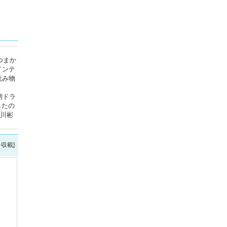
つまか
インテ
読み物
朝ドラ
したの
宮川彬
を収載]