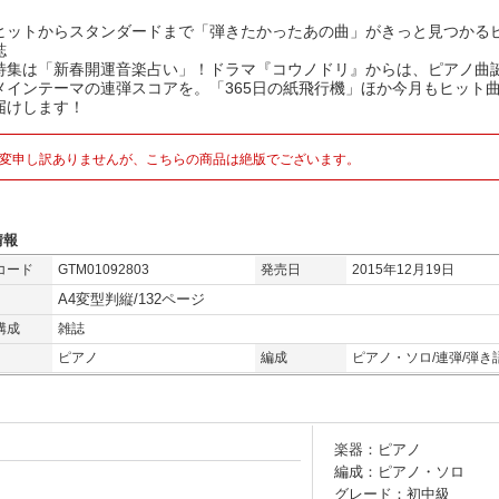
ヒットからスタンダードまで「弾きたかったあの曲」がきっと見つかる
誌
特集は「新春開運音楽占い」！ドラマ『コウノドリ』からは、ピアノ曲
メインテーマの連弾スコアを。「365日の紙飛行機」ほか今月もヒット
届けします！
変申し訳ありませんが、こちらの商品は絶版でございます。
情報
コード
GTM01092803
発売日
2015年12月19日
A4変型判縦/132ページ
構成
雑誌
ピアノ
編成
ピアノ・ソロ/連弾/弾き
楽器：ピアノ
編成：ピアノ・ソロ
グレード：初中級