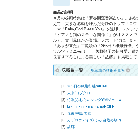
商品の説明
今月の巻頭特集は「新春開運音楽占い」。あな
えて！大きな感動を呼んだ奇跡のドラマ『コウ
ーマ「Baby,God Bless You」を連弾
「ピアノと猫のステキな関係！」がオススメです
ル）、實川風ほかが登場。レポートでは、まら
『あさが来た』主題歌の「365日の紙飛行機」や映
ワルツ（ミニver.）」、矢野顕子の超可愛い
良書き下ろしによる美しい「故郷」も掲載して
収載曲一覧
収載曲の詳細を見る
[1]
365日の紙飛行機/
AKB48
[2]
未来/
コブクロ
[3]
侍唄(さむらいソング)/
関ジャニ∞
[4]
ki・mi・ni・mu・chu/
EXILE
[5]
花束/
中島 美嘉
[6]
カゲロウデイズ/
じん(自然の敵P)
[7]
故郷