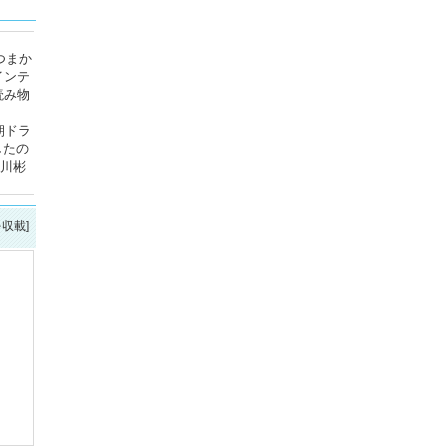
つまか
インテ
読み物
朝ドラ
したの
宮川彬
を収載]