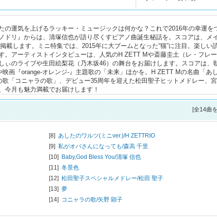
たの運気を上げるラッキー・ミュージックは何かな？これで2016年の幸運を
ノドリ』からは、清塚信也が語り尽くすピアノ曲誕生秘話を。スコアは、メ
アレンジで掲載します。ミニ特集では、2015年に大ブームとなった“猫”に注目。楽しい
。アーティストインタビューは、人気のH ZETT Mや斎藤圭土（レ・フレー
しぃのライブや生田絵梨花（乃木坂46）の舞台をお届けします。スコアは、
画『orange-オレンジ‐』主題歌の「未来」ほかを。H ZETT Mの名曲「あ
猫の歌「コニャラの歌」、デビュー35周年を迎えた松田聖子ヒットメドレー、
、今月も魅力満載でお届けします！
[全14曲
[8]
あしたのワルツ(ミニver.)/
H ZETTRIO
[9]
私がオバさんになっても/
森高 千里
[10]
Baby,God Bless You/
清塚 信也
[11]
冬景色
[12]
松田聖子スペシャルメドレー/
松田 聖子
[13]
夢
[14]
コニャラの歌/
矢野 顕子