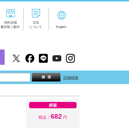
特約店様
広告
書店様ご案内
について
English
詳細検索
絶版
682
税込：
円