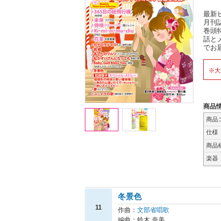
最新
月刊
巻頭
話と
でお
※大
商品
商品
仕様
商品
楽器
冬景色
11
作曲：
文部省唱歌
編曲：鈴木 奈美