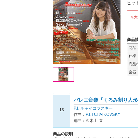
ヒッ
※大
商品
商品
仕様
商品
楽器
バレエ音楽『くるみ割り人形
P.I.,チャイコフスキー
13
作曲：
P.I.TCHAIKOVSKY
編曲：久木山 直
商品の説明