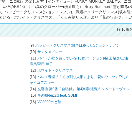
「ニコ動」の楽しみ方【インタビュー】FUNKY MONKEY BABYS、ニコ
A(AKB48)、四つ葉のクローバー(槇原敬之)、Sexy Summerに雪が降る(S
S(MISIA)、ハッピー・クリスマス(ジョン・レノン)、戦場のメリークリスマス(坂本龍
っている、ホワイト・クリスマス、『くるみ割り人形』より「花のワルツ」 ほ
[全16曲
[9]
ハッピー・クリスマス(戦争は終った)/
ジョン・レノン
[10]
サンタメドレー
[11]
バイトが君を待っている(15秒バージョン)/
槇原 敬之/三浦
春馬/深田 恭子
[12]
ホワイト・クリスマス
[13]
バレエ音楽『くるみ割り人形』より「花のワルツ」/
P.I.,チ
ャイコフスキー
[14]
交響曲 第9番「合唱付」 第4楽章(連弾)/
L.v.ベートーヴェン
[15]
星の唄/
buzzG feat. GUMI
[16]
VC3000のど飴