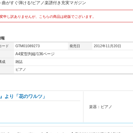
ト曲がすぐ弾ける!ピアノ楽譜付き充実マガジン
変申し訳ありませんが、こちらの商品は絶版でございます。
情報
コード
GTM01089273
発売日
2012年11月20日
A4変型判縦/136ページ
構成
雑誌
ピアノ
』より「花のワルツ」
楽器：ピアノ