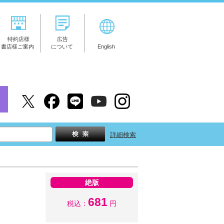
特約店様
広告
書店様ご案内
について
English
詳細検索
絶版
681
税込：
円