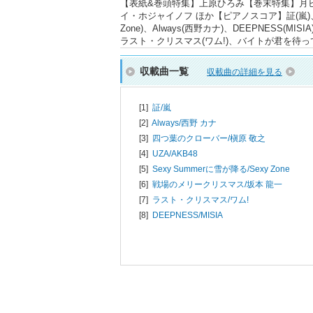
【表紙&巻頭特集】上原ひろみ【巻末特集】月ピ的
イ・ホジャイノフ ほか【ピアノスコア】証(嵐)、UZ
Zone)、Always(西野カナ)、DEEPNES
ラスト・クリスマス(ワム!)、バイトが君を待
収載曲一覧
収載曲の詳細を見る
[1]
証/
嵐
[2]
Always/
西野 カナ
[3]
四つ葉のクローバー/
槇原 敬之
[4]
UZA/
AKB48
[5]
Sexy Summerに雪が降る/
Sexy Zone
[6]
戦場のメリークリスマス/
坂本 龍一
[7]
ラスト・クリスマス/
ワム!
[8]
DEEPNESS/
MISIA