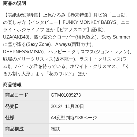
商品の説明
【表紙&巻頭特集】上原ひろみ【巻末特集】月ピ的「ニコ動」
の楽しみ方【インタビュー】FUNKY MONKEY BABYS、ニコ
ライ・ホジャイノフ ほか【ピアノスコア】証(嵐)、
UZA(AKB48)、四つ葉のクローバー(槇原敬之)、Sexy Summer
に雪が降る(Sexy Zone)、Always(西野カナ)、
DEEPNESS(MISIA)、ハッピー・クリスマス(ジョン・レノン)、
戦場のメリークリスマス(坂本龍一)、ラスト・クリスマス(ワ
ム!)、バイトが君を待っている、ホワイト・クリスマス、『く
るみ割り人形』より「花のワルツ」 ほか
商品情報
商品コード
GTM01089273
発売日
2012年11月20日
仕様
A4変型判縦/136ページ
商品構成
雑誌