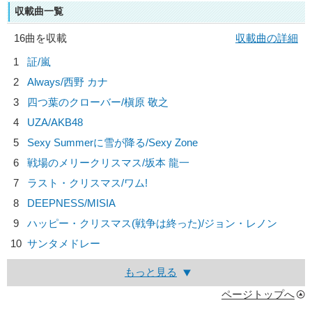
収載曲一覧
16曲を収載
収載曲の詳細
1
証/
嵐
2
Always/
西野 カナ
3
四つ葉のクローバー/
槇原 敬之
4
UZA/
AKB48
5
Sexy Summerに雪が降る/
Sexy Zone
6
戦場のメリークリスマス/
坂本 龍一
7
ラスト・クリスマス/
ワム!
8
DEEPNESS/
MISIA
9
ハッピー・クリスマス(戦争は終った)/
ジョン・レノン
10
サンタメドレー
もっと見る
ページトップへ