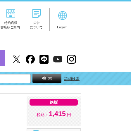
特約店様
広告
書店様ご案内
について
English
詳細検索
絶版
1,415
税込：
円