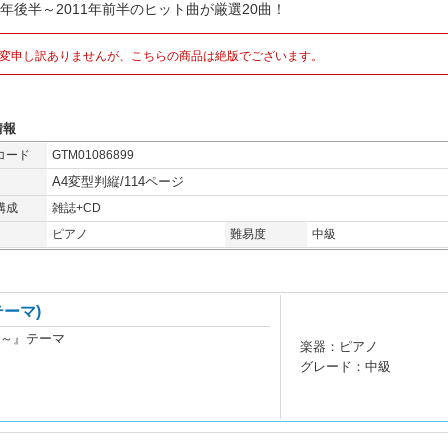
0 年後半～2011年前半のヒット曲が厳選20曲！
変申し訳ありませんが、こちらの商品は絶版でございます。
情報
コード
GTM01086899
A4変型判縦/114ページ
構成
雑誌+CD
ピアノ
難易度
中級
ーマ)
国～』テーマ
楽器：ピアノ
グレード：中級