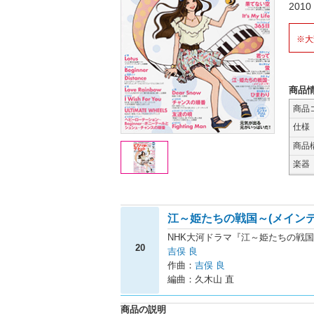
201
※大
商品
商品
仕様
商品
楽器
江～姫たちの戦国～(メインテ
NHK大河ドラマ『江～姫たちの戦
20
吉俣 良
作曲：
吉俣 良
編曲：久木山 直
商品の説明