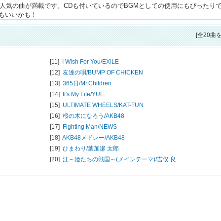
大人気の曲が満載です。CDも付いているのでBGMとしての使用にもぴったり
もいいかも！
[全20曲
[11]
I Wish For You/
EXILE
[12]
友達の唄/
BUMP OF CHICKEN
[13]
365日/
Mr.Children
[14]
It's My Life/
YUI
[15]
ULTIMATE WHEELS/
KAT-TUN
[16]
桜の木になろう/
AKB48
[17]
Fighting Man/
NEWS
[18]
AKB48メドレー/
AKB48
[19]
ひまわり/
葉加瀬 太郎
[20]
江～姫たちの戦国～(メインテーマ)/
吉俣 良