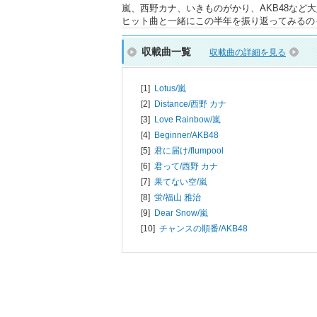
嵐、西野カナ、いきものがかり、AKB48など
ヒット曲と一緒にこの半年を振り返ってみるの
収載曲一覧
収載曲の詳細を見る
[1]
Lotus/
嵐
[2]
Distance/
西野 カナ
[3]
Love Rainbow/
嵐
[4]
Beginner/
AKB48
[5]
君に届け/
flumpool
[6]
君って/
西野 カナ
[7]
果てない空/
嵐
[8]
蛍/
福山 雅治
[9]
Dear Snow/
嵐
[10]
チャンスの順番/
AKB48