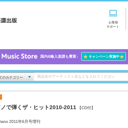
お客様
サポート
★
★
国内&輸入楽譜も豊富♪
キャンペーン実施中
てのカテゴリー
付
ノで弾くザ・ヒット2010-2011
【CD付】
iano 2011年6月号増刊