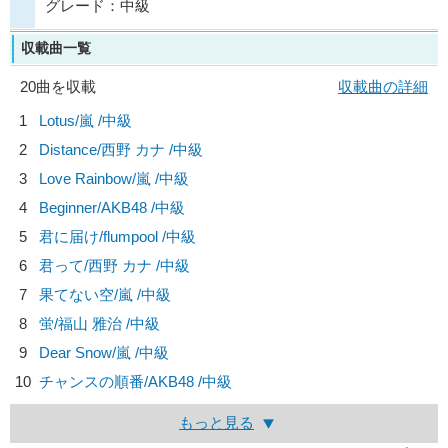
グレード：中級
収載曲一覧
20曲を収載
収載曲の詳細
1
Lotus/
嵐
/中級
2
Distance/
西野 カナ
/中級
3
Love Rainbow/
嵐
/中級
4
Beginner/
AKB48
/中級
5
君に届け/
flumpool
/中級
6
君って/
西野 カナ
/中級
7
果てない空/
嵐
/中級
8
蛍/
福山 雅治
/中級
9
Dear Snow/
嵐
/中級
10
チャンスの順番/
AKB48
/中級
もっと見る