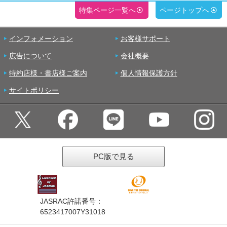
特集ページ一覧へ
ページトップへ
インフォメーション
お客様サポート
広告について
会社概要
特約店様・書店様ご案内
個人情報保護方針
サイトポリシー
PC版で見る
JASRAC許諾番号：
6523417007Y31018