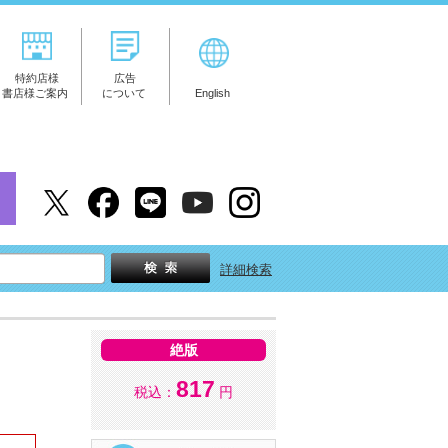
特約店様
広告
書店様ご案内
について
English
詳細検索
絶版
817
税込：
円