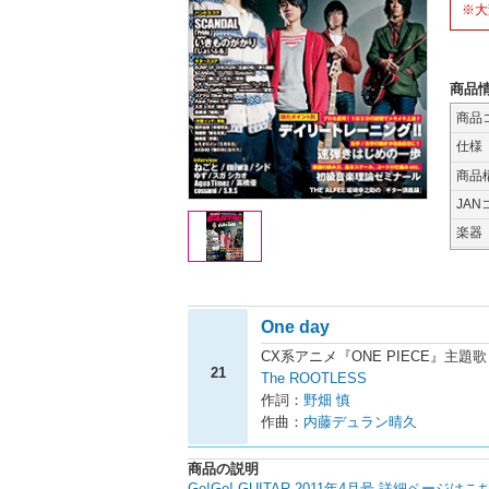
※大
商品
商品
仕様
商品
JAN
楽器
One day
CX系アニメ『ONE PIECE』主題歌
21
The ROOTLESS
作詞：
野畑 慎
作曲：
内藤デュラン晴久
商品の説明
Go!Go! GUITAR 2011年4月号 詳細ページはこ