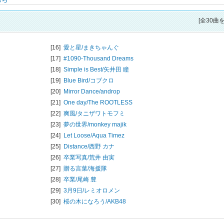
[全30曲
[16]
愛と星/
まきちゃんぐ
[17]
#1090-Thousand Dreams
[18]
Simple is Best/
矢井田 瞳
[19]
Blue Bird/
コブクロ
[20]
Mirror Dance/
androp
[21]
One day/
The ROOTLESS
[22]
爽風/
タニザワトモフミ
[23]
夢の世界/
monkey majik
[24]
Let Loose/
Aqua Timez
[25]
Distance/
西野 カナ
[26]
卒業写真/
荒井 由実
[27]
贈る言葉/
海援隊
[28]
卒業/
尾崎 豊
[29]
3月9日/
レミオロメン
[30]
桜の木になろう/
AKB48