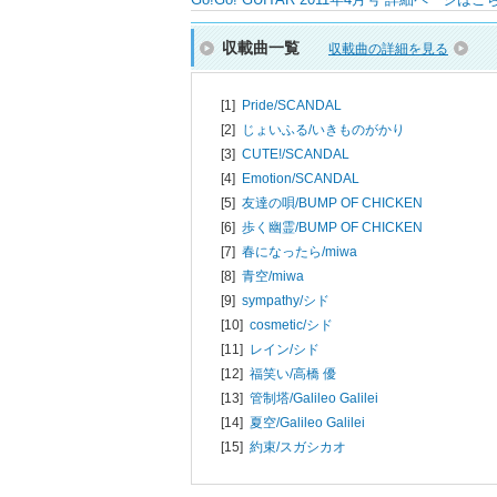
収載曲一覧
収載曲の詳細を見る
[1]
Pride/
SCANDAL
[2]
じょいふる/
いきものがかり
[3]
CUTE!/
SCANDAL
[4]
Emotion/
SCANDAL
[5]
友達の唄/
BUMP OF CHICKEN
[6]
歩く幽霊/
BUMP OF CHICKEN
[7]
春になったら/
miwa
[8]
青空/
miwa
[9]
sympathy/
シド
[10]
cosmetic/
シド
[11]
レイン/
シド
[12]
福笑い/
高橋 優
[13]
管制塔/
Galileo Galilei
[14]
夏空/
Galileo Galilei
[15]
約束/
スガシカオ