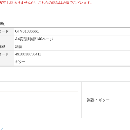
変申し訳ありませんが、こちらの商品は絶版でございます。
情報
コード
GTM01086661
A4変型判縦/146ページ
構成
雑誌
コード
4910038650411
ギター
楽器：ギター
ちら