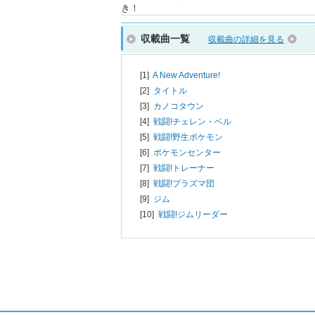
き！
収載曲一覧
収載曲の詳細を見る
[1]
A New Adventure!
[2]
タイトル
[3]
カノコタウン
[4]
戦闘!チェレン・ベル
[5]
戦闘!野生ポケモン
[6]
ポケモンセンター
[7]
戦闘!トレーナー
[8]
戦闘!プラズマ団
[9]
ジム
[10]
戦闘!ジムリーダー