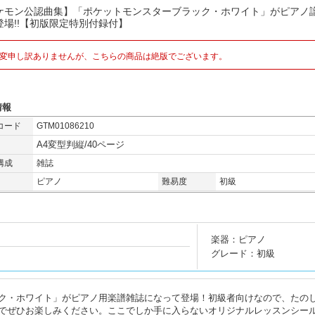
ケモン公認曲集】「ポケットモンスターブラック・ホワイト」がピアノ
登場!!【初版限定特別付録付】
変申し訳ありませんが、こちらの商品は絶版でございます。
情報
コード
GTM01086210
A4変型判縦/40ページ
構成
雑誌
ピアノ
難易度
初級
楽器：ピアノ
グレード：初級
ク・ホワイト」がピアノ用楽譜雑誌になって登場！初級者向けなので、たの
でぜひお楽しみください。ここでしか手に入らないオリジナルレッスンシー