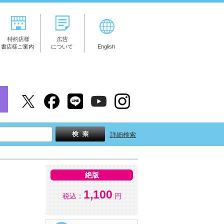
特約店様
広告
書店様ご案内
について
English
詳細検索
絶版
1,100
税込：
円