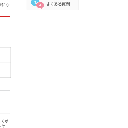
譜にな
しくポ
ル付