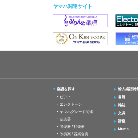
ヤマハ関連サイト
楽譜を探す
輸入楽譜特
ピアノ
書籍
エレクトーン
雑誌
ヤマハグレード関連
文具
弦楽器
講座
管楽器 / 打楽器
Muma
吹奏楽 / 器楽合奏