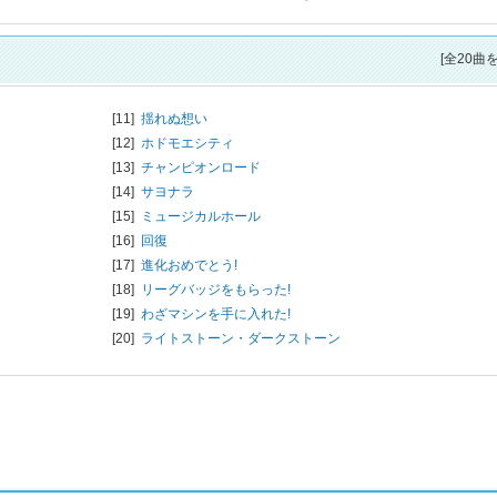
[全20曲
[11]
揺れぬ想い
[12]
ホドモエシティ
[13]
チャンピオンロード
[14]
サヨナラ
[15]
ミュージカルホール
[16]
回復
[17]
進化おめでとう!
[18]
リーグバッジをもらった!
[19]
わざマシンを手に入れた!
[20]
ライトストーン・ダークストーン