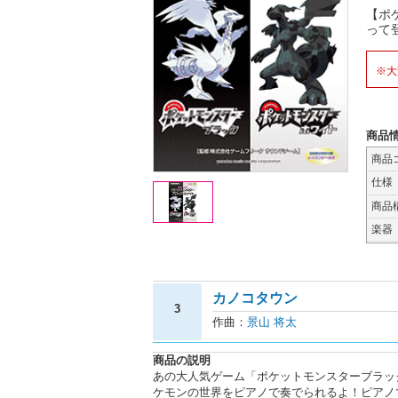
【ポ
って
※大
商品
商品
仕様
商品
楽器
カノコタウン
3
作曲：
景山 将太
商品の説明
あの大人気ゲーム「ポケットモンスターブラッ
ケモンの世界をピアノで奏でられるよ！ピアノ