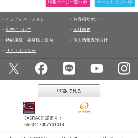
特集ページ一覧へ
ページトップへ
インフォメーション
お客様サポート
広告について
会社概要
特約店様・書店様ご案内
個人情報保護方針
サイトポリシー
PC版で見る
JASRAC許諾番号：
6523417007Y31018