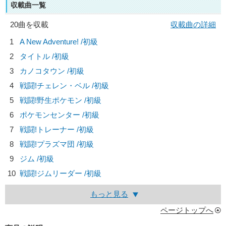
収載曲一覧
20曲を収載
収載曲の詳細
1
A New Adventure! /初級
2
タイトル /初級
3
カノコタウン /初級
4
戦闘!チェレン・ベル /初級
5
戦闘!野生ポケモン /初級
6
ポケモンセンター /初級
7
戦闘!トレーナー /初級
8
戦闘!プラズマ団 /初級
9
ジム /初級
10
戦闘!ジムリーダー /初級
もっと見る
ページトップへ