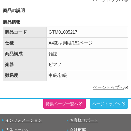
商品の説明
商品情報
商品コード
GTM01085217
仕様
A4変型判縦/152ページ
商品構成
雑誌
楽器
ピアノ
難易度
中級/初級
ページトップへ
特集ページ一覧へ
ページトップへ
インフォメーション
お客様サポート
広告について
会社概要