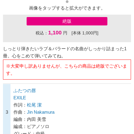
画像をタップすると拡大ができます。
絶版
1,100
税込：
円 [本体 1,000円]
しっとり弾きたいラブ＆バラードの名曲がしっかり詰まった1
冊。心をこめて弾いてみてね。
※大変申し訳ありませんが、こちらの商品は絶版でございま
す。
ふたつの唇
EXILE
作詞：
松尾 潔
3
作曲：
Jin Nakamura
編曲：内田 美雪
編成：ピアノソロ
グレード：中級