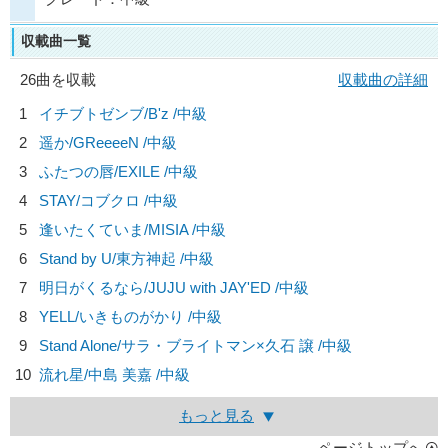
収載曲一覧
26曲を収載
収載曲の詳細
1
イチブトゼンブ/
B'z
/中級
2
遥か/
GReeeeN
/中級
3
ふたつの唇/
EXILE
/中級
4
STAY/
コブクロ
/中級
5
逢いたくていま/
MISIA
/中級
6
Stand by U/
東方神起
/中級
7
明日がくるなら/
JUJU with JAY'ED
/中級
8
YELL/
いきものがかり
/中級
9
Stand Alone/
サラ・ブライトマン×久石 譲
/中級
10
流れ星/
中島 美嘉
/中級
もっと見る
ページトップへ