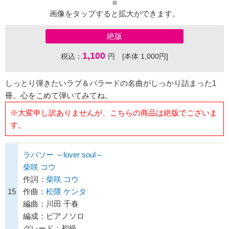
画像をタップすると拡大ができます。
絶版
1,100
税込：
円 [本体 1,000円]
しっとり弾きたいラブ＆バラードの名曲がしっかり詰まった1
冊。心をこめて弾いてみてね。
※大変申し訳ありませんが、こちらの商品は絶版でございま
す。
ラバソー ～lover soul～
柴咲 コウ
作詞：
柴咲 コウ
15
作曲：
松隈 ケンタ
編曲：川田 千春
編成：ピアノソロ
グレード：初級