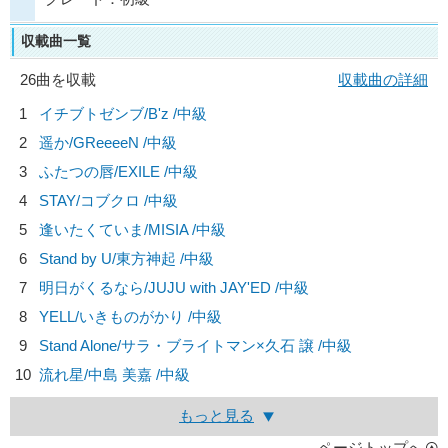
収載曲一覧
26曲を収載
収載曲の詳細
1
イチブトゼンブ/
B'z
/中級
2
遥か/
GReeeeN
/中級
3
ふたつの唇/
EXILE
/中級
4
STAY/
コブクロ
/中級
5
逢いたくていま/
MISIA
/中級
6
Stand by U/
東方神起
/中級
7
明日がくるなら/
JUJU with JAY'ED
/中級
8
YELL/
いきものがかり
/中級
9
Stand Alone/
サラ・ブライトマン×久石 譲
/中級
10
流れ星/
中島 美嘉
/中級
もっと見る
ページトップへ