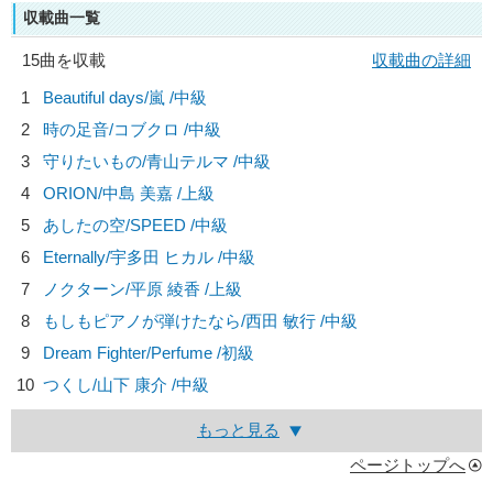
収載曲一覧
15曲を収載
収載曲の詳細
1
Beautiful days/
嵐
/中級
2
時の足音/
コブクロ
/中級
3
守りたいもの/
青山テルマ
/中級
4
ORION/
中島 美嘉
/上級
5
あしたの空/
SPEED
/中級
6
Eternally/
宇多田 ヒカル
/中級
7
ノクターン/
平原 綾香
/上級
8
もしもピアノが弾けたなら/
西田 敏行
/中級
9
Dream Fighter/
Perfume
/初級
10
つくし/
山下 康介
/中級
もっと見る
ページトップへ