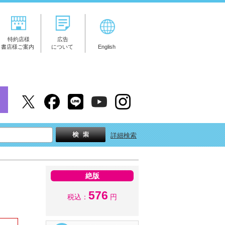
特約店様
広告
書店様ご案内
について
English
詳細検索
絶版
576
税込：
円