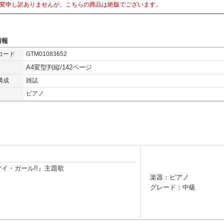
変申し訳ありませんが、こちらの商品は絶版でございます。
情報
コード
GTM01083652
A4変型判縦/142ページ
構成
雑誌
ピアノ
イ・ガール!!』主題歌
楽器：ピアノ
グレード：中級