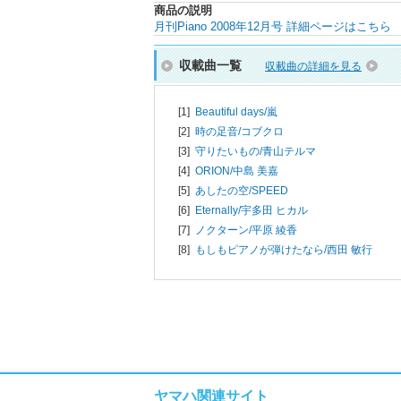
商品の説明
月刊Piano 2008年12月号 詳細ページはこちら
収載曲一覧
収載曲の詳細を見る
[1]
Beautiful days/
嵐
[2]
時の足音/
コブクロ
[3]
守りたいもの/
青山テルマ
[4]
ORION/
中島 美嘉
[5]
あしたの空/
SPEED
[6]
Eternally/
宇多田 ヒカル
[7]
ノクターン/
平原 綾香
[8]
もしもピアノが弾けたなら/
西田 敏行
ヤマハ関連サイト