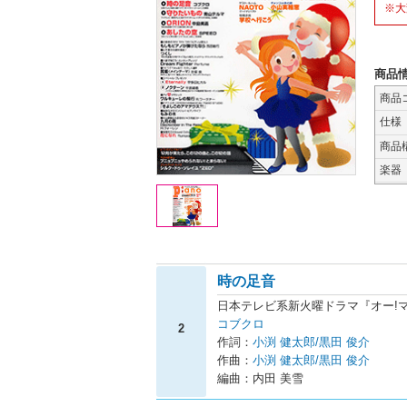
※大
商品
商品
仕様
商品
楽器
時の足音
日本テレビ系新火曜ドラマ『オー!マ
コブクロ
2
作詞：
小渕 健太郎/黒田 俊介
作曲：
小渕 健太郎/黒田 俊介
編曲：内田 美雪