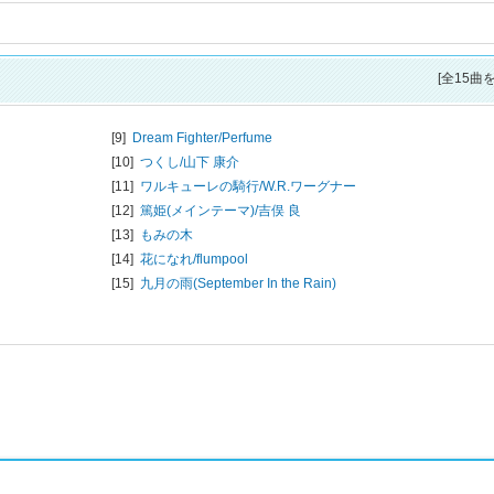
[全15曲
[9]
Dream Fighter/
Perfume
[10]
つくし/
山下 康介
[11]
ワルキューレの騎行/
W.R.ワーグナー
[12]
篤姫(メインテーマ)/
吉俣 良
[13]
もみの木
[14]
花になれ/
flumpool
[15]
九月の雨(September In the Rain)