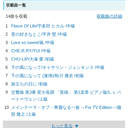
収載曲一覧
14曲を収載
収載曲の詳細
1
Flavor Of Life/
宇多田 ヒカル
/中級
2
君の好きなとこ/
平井 堅
/中級
3
Love so sweet/
嵐
/中級
4
CHE.R.RY/
YUI
/中級
5
CHU-LIP/
大塚 愛
/初級
6
千の風になって/
キャサリン・ジェンキンス
/中級
7
千の風になって (連弾)/
秋川 雅史
/初級
8
旅立ちの日に /初級
9
交響曲 第3番 変ホ長調 「英雄」 第1楽章 ピアノ版/
L.ｖ.ベ
ートーヴェン
/上級
10
メインテーマ・オブ・華麗なる一族 ～For TV Edition～/
服
部 隆之
/上級
もっと見る