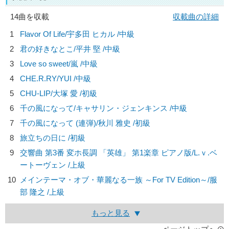
14曲を収載
収載曲の詳細
1
Flavor Of Life/
宇多田 ヒカル
/中級
2
君の好きなとこ/
平井 堅
/中級
3
Love so sweet/
嵐
/中級
4
CHE.R.RY/
YUI
/中級
5
CHU-LIP/
大塚 愛
/初級
6
千の風になって/
キャサリン・ジェンキンス
/中級
7
千の風になって (連弾)/
秋川 雅史
/初級
8
旅立ちの日に /初級
9
交響曲 第3番 変ホ長調 「英雄」 第1楽章 ピアノ版/
L.ｖ.ベ
ートーヴェン
/上級
10
メインテーマ・オブ・華麗なる一族 ～For TV Edition～/
服
部 隆之
/上級
もっと見る