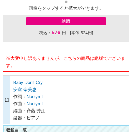
画像をタップすると拡大ができます。
絶版
576
税込：
円 [本体 524円]
※大変申し訳ありませんが、こちらの商品は絶版でございま
す。
Baby Don't Cry
安室 奈美恵
作詞：
Nao'ymt
13
作曲：
Nao'ymt
編曲：斉藤 芳江
楽器：ピアノ
収載曲一覧