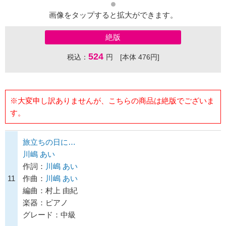
画像をタップすると拡大ができます。
絶版
524
税込：
円 [本体 476円]
※大変申し訳ありませんが、こちらの商品は絶版でございま
す。
旅立ちの日に…
川嶋 あい
作詞：
川嶋 あい
11
作曲：
川嶋 あい
編曲：村上 由紀
楽器：ピアノ
グレード：中級