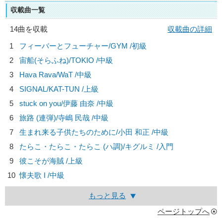
収載曲一覧
14曲を収載
収載曲の詳細
1
フィーバーとフューチャー/
GYM
/初級
2
宙船(そらふね)/
TOKIO
/中級
3
Hava Rava/
WaT
/中級
4
SIGNAL/
KAT-TUN
/上級
5
stuck on you/
伊藤 由奈
/中級
6
旅路 (連弾)/
寺嶋 民哉
/中級
7
生まれ来る子供たちのために/
小田 和正
/中級
8
たらこ・たらこ・たらこ (ハ調)/
キグルミ
/入門
9
彼こそが海賊 /上級
10
懐夫歌 I /中級
もっと見る
ページトップへ