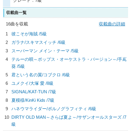
グレード：7級
収載曲一覧
16曲を収載
収載曲の詳細
1
彼こそが海賊 /5級
2
ガラナ/
スキマスイッチ
/6級
3
スーパーマン メイン・テーマ /5級
4
テルーの唄～ポップス・オーケストラ・バージョン～/
手嶌
葵
/5級
5
君という名の翼/
コブクロ
/6級
6
ユメクイ/
大塚 愛
/8級
7
SIGNAL/
KAT-TUN
/7級
8
夏模様/
KinKi Kids
/7級
9
ハネウマライダー/
ポルノグラフィティ
/6級
10
DIRTY OLD MAN～さらば夏よ～/
サザンオールスターズ
/7
級