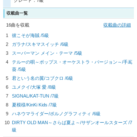
グレード：7級
収載曲一覧
16曲を収載
収載曲の詳細
1
彼こそが海賊 /5級
2
ガラナ/
スキマスイッチ
/6級
3
スーパーマン メイン・テーマ /5級
4
テルーの唄～ポップス・オーケストラ・バージョン～/
手嶌
葵
/5級
5
君という名の翼/
コブクロ
/6級
6
ユメクイ/
大塚 愛
/8級
7
SIGNAL/
KAT-TUN
/7級
8
夏模様/
KinKi Kids
/7級
9
ハネウマライダー/
ポルノグラフィティ
/6級
10
DIRTY OLD MAN～さらば夏よ～/
サザンオールスターズ
/7
級