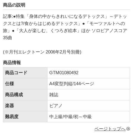
商品の説明
記事:●特集「身体の中からきれいになるデトックス」～デトッ
クスとは?/食からはじめるデトックス」●「モーツァルトへの
旅」●「大人が楽しむ、くつろぎ絵本」ほか ソロピアノスコア
35曲
(※月刊エレクトーン 2006年2月号別冊)
商品情報
商品コード
GTM01080492
仕様
A4変型判縦/144ページ
商品構成
雑誌
楽器
ピアノ
難易度
中上級/中級/初～中級
ページトップへ