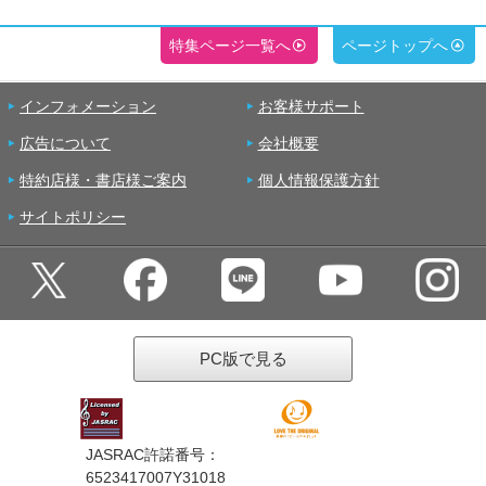
特集ページ一覧へ
ページトップへ
インフォメーション
お客様サポート
広告について
会社概要
特約店様・書店様ご案内
個人情報保護方針
サイトポリシー
PC版で見る
JASRAC許諾番号：
6523417007Y31018