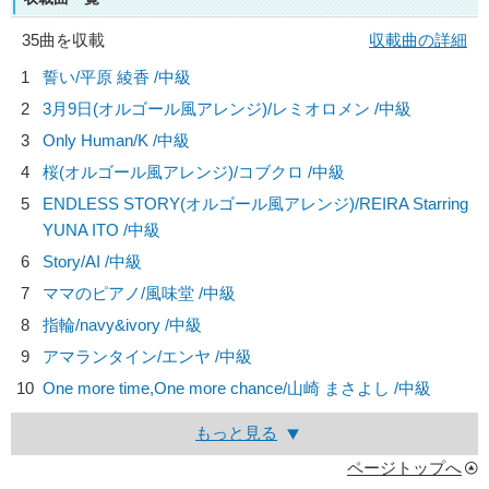
35曲を収載
収載曲の詳細
1
誓い/
平原 綾香
/中級
2
3月9日(オルゴール風アレンジ)/
レミオロメン
/中級
3
Only Human/
K
/中級
4
桜(オルゴール風アレンジ)/
コブクロ
/中級
5
ENDLESS STORY(オルゴール風アレンジ)/
REIRA Starring
YUNA ITO
/中級
6
Story/
AI
/中級
7
ママのピアノ/
風味堂
/中級
8
指輪/
navy&ivory
/中級
9
アマランタイン/
エンヤ
/中級
10
One more time,One more chance/
山崎 まさよし
/中級
もっと見る
ページトップへ