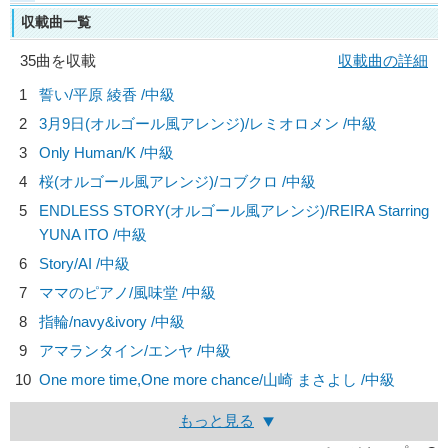
収載曲一覧
35曲を収載
収載曲の詳細
1
誓い/
平原 綾香
/中級
2
3月9日(オルゴール風アレンジ)/
レミオロメン
/中級
3
Only Human/
K
/中級
4
桜(オルゴール風アレンジ)/
コブクロ
/中級
5
ENDLESS STORY(オルゴール風アレンジ)/
REIRA Starring
YUNA ITO
/中級
6
Story/
AI
/中級
7
ママのピアノ/
風味堂
/中級
8
指輪/
navy&ivory
/中級
9
アマランタイン/
エンヤ
/中級
10
One more time,One more chance/
山崎 まさよし
/中級
もっと見る