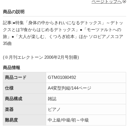
ページトップへ
商品の説明
記事:●特集「身体の中からきれいになるデトックス」～デトッ
クスとは?/食からはじめるデトックス」●「モーツァルトへの
旅」●「大人が楽しむ、くつろぎ絵本」ほか ソロピアノスコア
35曲
(※月刊エレクトーン 2006年2月号別冊)
商品情報
商品コード
GTM01080492
仕様
A4変型判縦/144ページ
商品構成
雑誌
楽器
ピアノ
難易度
中上級/中級/初～中級