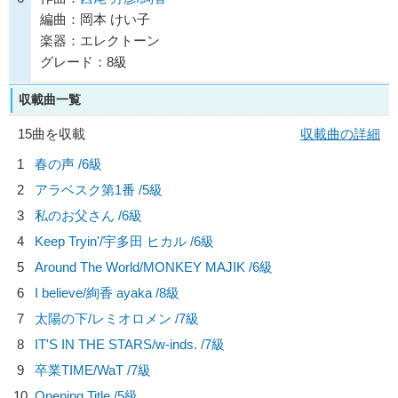
編曲：岡本 けい子
楽器：エレクトーン
グレード：8級
収載曲一覧
15曲を収載
収載曲の詳細
1
春の声 /6級
2
アラベスク第1番 /5級
3
私のお父さん /6級
4
Keep Tryin'/
宇多田 ヒカル
/6級
5
Around The World/
MONKEY MAJIK
/6級
6
I believe/
絢香 ayaka
/8級
7
太陽の下/
レミオロメン
/7級
8
IT'S IN THE STARS/
w-inds.
/7級
9
卒業TIME/
WaT
/7級
10
Opening Title /5級