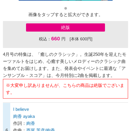
画像をタップすると拡大ができます。
絶版
660
税込：
円 [本体 600円]
4月号の特集は、「癒しのクラシック」。生誕250年を迎えたモ
ーツァルトをはじめ、心癒す美しいメロディーのクラシック曲
を集めてお届けします。また、発表会やイベントに最適な「ア
ンサンブル・スコア」は、今月特別に2曲を掲載します。
※大変申し訳ありませんが、こちらの商品は絶版でございま
す。
I believe
絢香 ayaka
作詞：
絢香
6
作曲：
西尾 芳彦/絢香