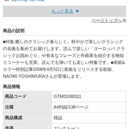
もっと見る
ページトップへ
商品の説明
■特集:癒しのクラシック春らしく、軽やかで美しいクラシック
の名曲を集めてお届けします。読んで楽しい「ヨーロッパ クラ
シックお国めぐり」や有名なフレーズと作曲家を紹介する物知
りコーナーも充実。読んでも弾いても楽しい特集です。■表紙&
カラー特別記事2006年4月5日に新曲をリリースする歌姫、
NAOMI YOSHIMURAさんが登場します。
商品情報
商品コード
GTM01080111
仕様
A4判縦/138ページ
商品構成
雑誌
楽器
エレクトーン