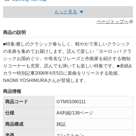
もっと見る
ページトップへ
商品の説明
■特集:癒しのクラシック春らしく、軽やかで美しいクラシック
の名曲を集めてお届けします。読んで楽しい「ヨーロッパ クラ
シックお国めぐり」や有名なフレーズと作曲家を紹介する物知
りコーナーも充実。読んでも弾いても楽しい特集です。■表紙&
カラー特別記事2006年4月5日に新曲をリリースする歌姫、
NAOMI YOSHIMURAさんが登場します。
商品情報
商品コード
GTM01080111
仕様
A4判縦/138ページ
商品構成
雑誌
楽器
エレクトーン