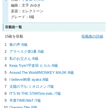
編曲：文字 みゆき
楽器：エレクトーン
グレード：6級
収載曲一覧
15曲を収載
収載曲の詳細
1
春の声 /6級
2
アラベスク第1番 /5級
3
私のお父さん /6級
4
Keep Tryin'/
宇多田 ヒカル
/6級
5
Around The World/
MONKEY MAJIK
/6級
6
I believe/
絢香 ayaka
/8級
7
太陽の下/
レミオロメン
/7級
8
IT'S IN THE STARS/
w-inds.
/7級
9
卒業TIME/
WaT
/7級
10
Opening Title /5級