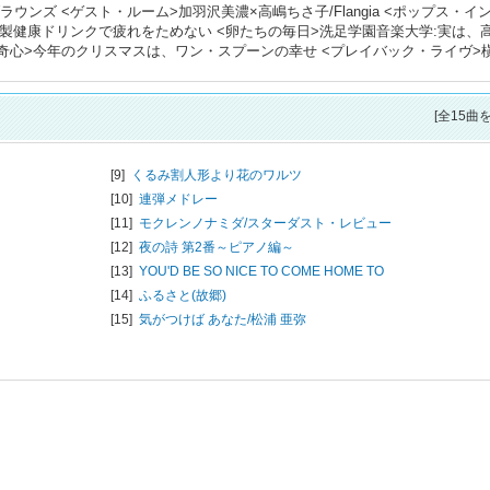
ンズ <ゲスト・ルーム>加羽沢美濃×高嶋ちさ子/Flangia <ポップス・イ
特製健康ドリンクで疲れをためない <卵たちの毎日>洗足学園音楽大学:実は、
奇心>今年のクリスマスは、ワン・スプーンの幸せ <プレイバック・ライヴ>
[全15曲
[9]
くるみ割人形より花のワルツ
[10]
連弾メドレー
[11]
モクレンノナミダ/
スターダスト・レビュー
[12]
夜の詩 第2番～ピアノ編～
ー
[13]
YOU'D BE SO NICE TO COME HOME TO
[14]
ふるさと(故郷)
[15]
気がつけば あなた/
松浦 亜弥