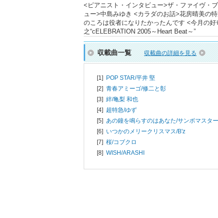
<ピアニスト・インタビュー>ザ・ファイヴ・ブラウ
ュー>中島みゆき <カラダのお話>花房晴美の
のころは役者になりたかったんです <今月の好
之“cELEBRATION 2005～Heart Beat～”
収載曲一覧
収載曲の詳細を見る
[1]
POP STAR/
平井 堅
[2]
青春アミーゴ/
修二と彰
[3]
絆/
亀梨 和也
[4]
超特急/
ゆず
[5]
あの鐘を鳴らすのはあなた/
サンボマスタ
[6]
いつかのメリークリスマス/
B'z
[7]
桜/
コブクロ
[8]
WISH/
ARASHI