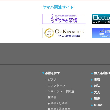
ヤマハ関連サイト
楽譜を探す
輸入楽譜特
ピアノ
書籍
エレクトーン
雑誌
ヤマハグレード関連
文具
弦楽器
講座
管楽器 / 打楽器
Muma
吹奏楽 / 器楽合奏