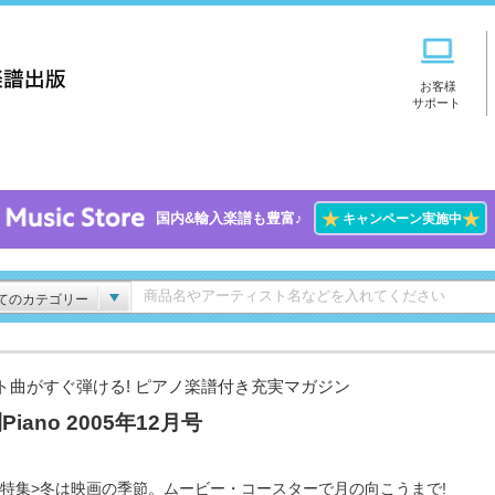
お客様
サポート
★
★
国内&輸入楽譜も豊富♪
キャンペーン実施中
てのカテゴリー
ト曲がすぐ弾ける! ピアノ楽譜付き充実マガジン
Piano 2005年12月号
頭特集>冬は映画の季節。ムービー・コースターで月の向こうまで!