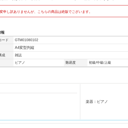
変申し訳ありませんが、こちらの商品は絶版でございます。
情報
コード
GTM01080102
A4変型判縦
構成
雑誌
ピアノ
難易度
初級/中級/上級
楽器：ピアノ