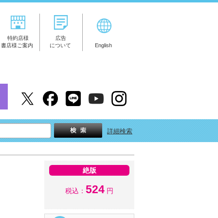
特約店様
広告
書店様ご案内
について
English
詳細検索
絶版
524
税込：
円