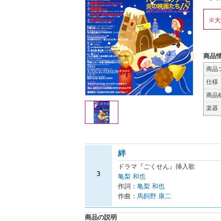
※大
商品
商品
仕様
商品
楽器
絆
ドラマ『ごくせん』挿入歌
3
亀梨 和也
作詞：
亀梨 和也
作曲：
馬飼野 康二
商品の説明