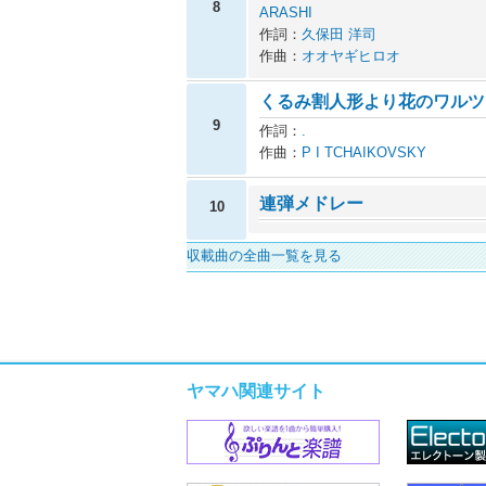
8
ARASHI
作詞：
久保田 洋司
作曲：
オオヤギヒロオ
くるみ割人形より花のワルツ
9
作詞：
.
作曲：
P I TCHAIKOVSKY
連弾メドレー
10
収載曲の全曲一覧を見る
ヤマハ関連サイト