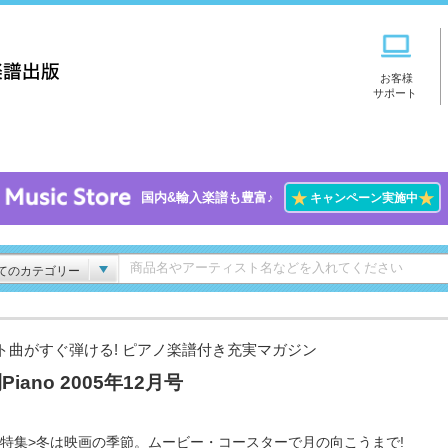
お客様
サポート
★
★
国内&輸入楽譜も豊富♪
キャンペーン実施中
てのカテゴリー
ト曲がすぐ弾ける! ピアノ楽譜付き充実マガジン
Piano 2005年12月号
頭特集>冬は映画の季節。ムービー・コースターで月の向こうまで!