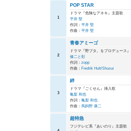
POP STAR
ドラマ『危険なアネキ』主題歌
1
平井 堅
作詞：
平井 堅
作曲：
平井 堅
青春アミーゴ
ドラマ『野ブタ。をプロデュース』
2
修二と彰
作詞：
zopp
作曲：
Fredrik Hult/Shusui
絆
ドラマ『ごくせん』挿入歌
3
亀梨 和也
作詞：
亀梨 和也
作曲：
馬飼野 康二
超特急
フジテレビ系『あいのり』主題歌
4