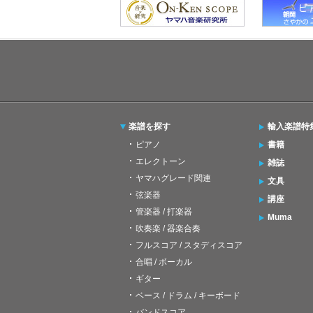
楽譜を探す
輸入楽譜特
ピアノ
書籍
エレクトーン
雑誌
ヤマハグレード関連
文具
弦楽器
講座
管楽器 / 打楽器
Muma
吹奏楽 / 器楽合奏
フルスコア / スタディスコア
合唱 / ボーカル
ギター
ベース / ドラム / キーボード
バンドスコア