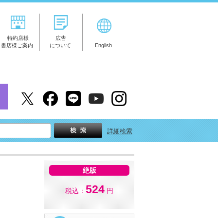
特約店様
広告
書店様ご案内
について
English
詳細検索
絶版
524
税込：
円