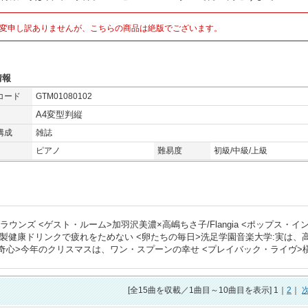
変申し訳ありませんが、こちらの商品は絶版でございます。
情報
コード
GTM01080102
A4変型判縦
構成
雑誌
ピアノ
難易度
初級/中級/上級
ンズ <ゲスト・ルーム>加羽沢美濃×高嶋ちさ子/Flangia <ポップス・イ
特製健康ドリンクで疲れをためない <卵たちの毎日>洗足学園音楽大学:実は、
奇心>今年のクリスマスは、ワン・スプーンの幸せ <プレイバック・ライヴ>
[全
15
曲を収載／1曲目～10曲目を表示] 1｜
2
｜