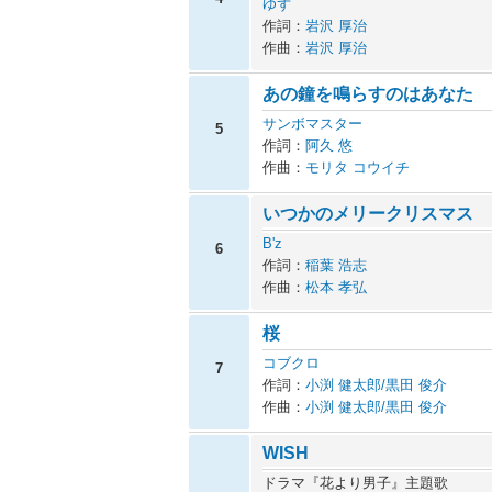
ゆず
作詞：
岩沢 厚治
作曲：
岩沢 厚治
あの鐘を鳴らすのはあなた
サンボマスター
5
作詞：
阿久 悠
作曲：
モリタ コウイチ
いつかのメリークリスマス
B'z
6
作詞：
稲葉 浩志
作曲：
松本 孝弘
桜
コブクロ
7
作詞：
小渕 健太郎/黒田 俊介
作曲：
小渕 健太郎/黒田 俊介
WISH
ドラマ『花より男子』主題歌