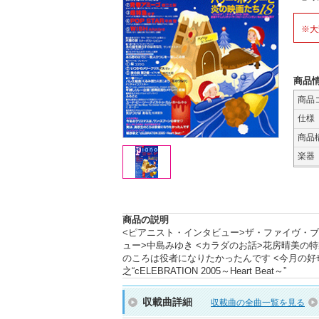
※大
商品
商品
仕様
商品
楽器
商品の説明
<ピアニスト・インタビュー>ザ・ファイヴ・ブラウ
ュー>中島みゆき <カラダのお話>花房晴美の
のころは役者になりたかったんです <今月の好
之“cELEBRATION 2005～Heart Beat～”
収載曲詳細
収載曲の全曲一覧を見る