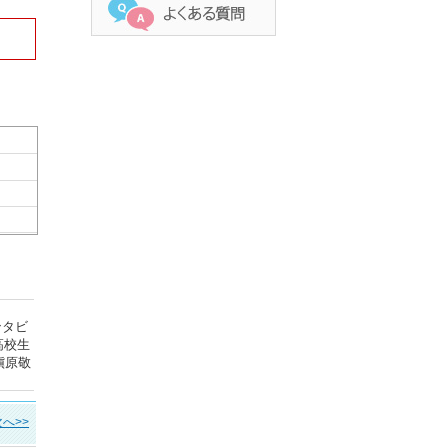
ンタビ
高校生
槇原敬
次へ>>