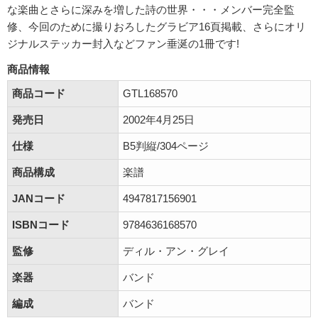
な楽曲とさらに深みを増した詩の世界・・・メンバー完全監
修、今回のために撮りおろしたグラビア16頁掲載、さらにオリ
ジナルステッカー封入などファン垂涎の1冊です!
商品情報
商品コード
GTL168570
発売日
2002年4月25日
仕様
B5判縦/304ページ
商品構成
楽譜
JANコード
4947817156901
ISBNコード
9784636168570
監修
ディル・アン・グレイ
楽器
バンド
編成
バンド