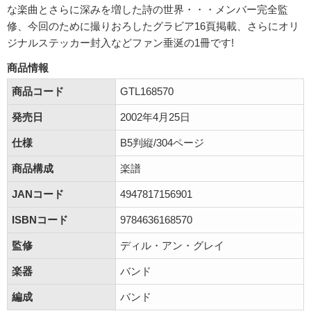
な楽曲とさらに深みを増した詩の世界・・・メンバー完全監
修、今回のために撮りおろしたグラビア16頁掲載、さらにオリ
ジナルステッカー封入などファン垂涎の1冊です!
商品情報
商品コード
GTL168570
発売日
2002年4月25日
仕様
B5判縦/304ページ
商品構成
楽譜
JANコード
4947817156901
ISBNコード
9784636168570
監修
ディル・アン・グレイ
楽器
バンド
編成
バンド