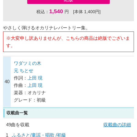
1,540
税込：
円 [本体 1,400円]
やさしく弾けるオカリナレパートリー集。
※大変申し訳ありませんが、こちらの商品は絶版でございま
す。
ワダツミの木
元 ちとせ
作詞：
上田 現
40
作曲：
上田 現
楽器：オカリナ
グレード：初級
収載曲一覧
49曲を収載
収載曲の詳細
1
ふるさと/
童謡・唱歌
/初級