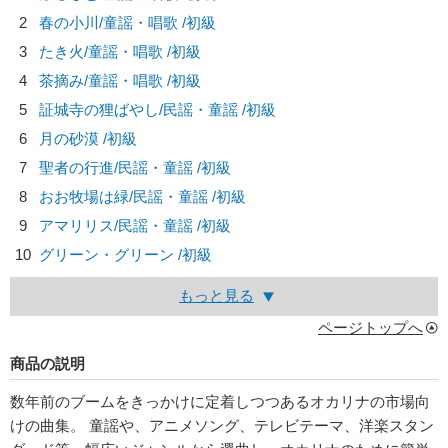
2
春の小川/
童謡・唱歌
/初級
3
たき火/
童謡・唱歌
/初級
4
茶摘み/
童謡・唱歌
/初級
5
証城寺の狸ばやし/
民謡・童謡
/初級
6
月の砂漠 /初級
7
聖者の行進/
民謡・童謡
/初級
8
おお牧場は緑/
民謡・童謡
/初級
9
アマリリス/
民謡・童謡
/初級
10
グリーン・グリーン /初級
もっと見る
ページトップへ
商品の説明
数年前のブームをきっかけに定着しつつあるオカリナの市場向
けの曲集。 童謡や、アニメソング、テレビテーマ、洋楽スタン