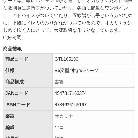
ダード等、幅広いジャンルから選曲し、オカリナのために簡単
な教則頁に運指表がついていたり、各曲に簡単なワンポイン
ト・アドバイスがついていたり、五線譜が苦手という方のため
に、下段にドレミのふりがながついているので、オカリナをは
じめて吹く人にとって、大変親切な作りとなっています。
C(F,G)調。
商品情報
商品コード
GTL165190
仕様
B5変型判縦/96ページ
商品構成
書籍
JANコード
4947817163374
ISBNコード
9784636165197
楽器
オカリナ
編成
ソロ