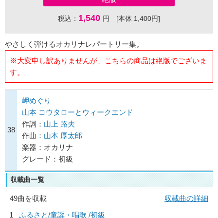
1,540
税込：
円 [本体 1,400円]
やさしく弾けるオカリナレパートリー集。
※大変申し訳ありませんが、こちらの商品は絶版でございま
す。
岬めぐり
山本 コウタローとウィークエンド
作詞：
山上 路夫
38
作曲：
山本 厚太郎
楽器：オカリナ
グレード：初級
収載曲一覧
49曲を収載
収載曲の詳細
1
ふるさと/
童謡・唱歌
/初級