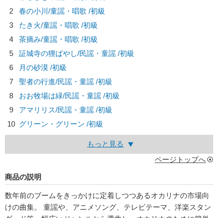
2
春の小川/
童謡・唱歌
/初級
3
たき火/
童謡・唱歌
/初級
4
茶摘み/
童謡・唱歌
/初級
5
証城寺の狸ばやし/
民謡・童謡
/初級
6
月の砂漠 /初級
7
聖者の行進/
民謡・童謡
/初級
8
おお牧場は緑/
民謡・童謡
/初級
9
アマリリス/
民謡・童謡
/初級
10
グリーン・グリーン /初級
もっと見る
ページトップへ
商品の説明
数年前のブームをきっかけに定着しつつあるオカリナの市場向
けの曲集。 童謡や、アニメソング、テレビテーマ、洋楽スタン