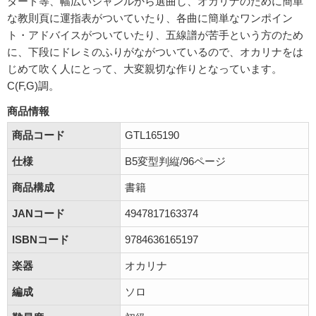
ダード等、幅広いジャンルから選曲し、オカリナのために簡単
な教則頁に運指表がついていたり、各曲に簡単なワンポイン
ト・アドバイスがついていたり、五線譜が苦手という方のため
に、下段にドレミのふりがながついているので、オカリナをは
じめて吹く人にとって、大変親切な作りとなっています。
C(F,G)調。
商品情報
商品コード
GTL165190
仕様
B5変型判縦/96ページ
商品構成
書籍
JANコード
4947817163374
ISBNコード
9784636165197
楽器
オカリナ
編成
ソロ