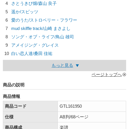
4
さとうきび畑/
森山 良子
5
遥か/
スピッツ
6
愛のうた/
ストロベリー・フラワー
7
mud skiffle track/
山崎 まさよし
8
ソング・オブ・ライフ/
鳥山 雄司
9
アメイジング・グレイス
10
白い恋人達/
桑田 佳祐
もっと見る
ページトップへ
商品の説明
商品情報
商品コード
GTL161950
仕様
AB判/68ページ
商品構成
楽譜