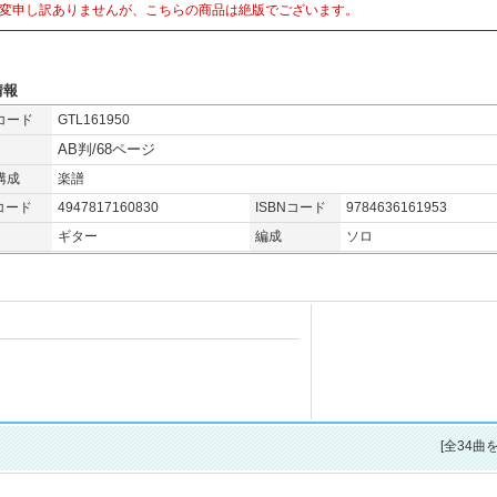
変申し訳ありませんが、こちらの商品は絶版でございます。
情報
コード
GTL161950
AB判/68ページ
構成
楽譜
コード
4947817160830
ISBNコード
9784636161953
ギター
編成
ソロ
[全34曲