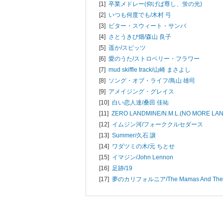
[1]
卒業メドレー(仰げば尊し、蛍の光)
[2]
いつも何度でも/
木村 弓
[3]
ビター・スウィート・サンバ
[4]
さとうきび畑/
森山 良子
[5]
遥か/
スピッツ
[6]
愛のうた/
ストロベリー・フラワー
[7]
mud skiffle track/
山崎 まさよし
[8]
ソング・オブ・ライフ/
鳥山 雄司
[9]
アメイジング・グレイス
[10]
白い恋人達/
桑田 佳祐
[11]
ZERO LANDMINE/
N.M.L.(NO MORE LA
[12]
イムジン河/
フォーククルセダース
[13]
Summer/
久石 譲
[14]
ワダツミの木/
元 ちとせ
[15]
イマジン/
John Lennon
[16]
足跡/
19
[17]
夢のカリフォルニア/
The Mamas And The