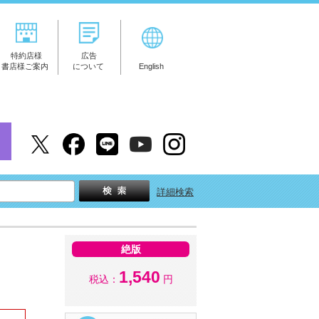
特約店様
広告
書店様ご案内
について
English
詳細検索
絶版
1,540
税込：
円