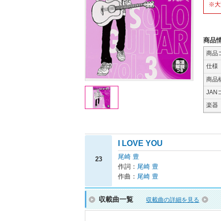
※大
商品
商品
仕様
商品
JAN
楽器
I LOVE YOU
尾崎 豊
23
作詞：
尾崎 豊
作曲：
尾崎 豊
収載曲一覧
収載曲の詳細を見る