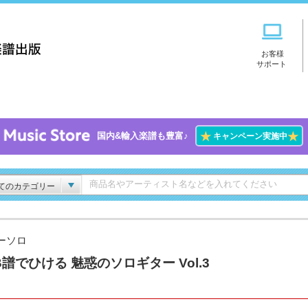
お客様
サポート
★
★
国内&輸入楽譜も豊富♪
キャンペーン実施中
てのカテゴリー
ーソロ
B譜でひける 魅惑のソロギター Vol.3