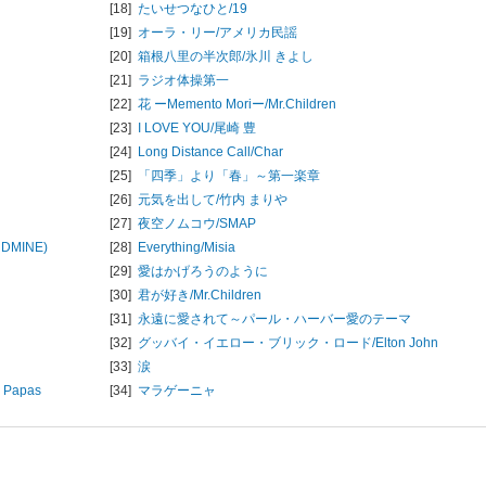
[18]
たいせつなひと/
19
[19]
オーラ・リー/
アメリカ民謡
[20]
箱根八里の半次郎/
氷川 きよし
[21]
ラジオ体操第一
[22]
花 ーMemento Moriー/
Mr.Children
[23]
I LOVE YOU/
尾崎 豊
[24]
Long Distance Call/
Char
[25]
「四季」より「春」～第一楽章
[26]
元気を出して/
竹内 まりや
[27]
夜空ノムコウ/
SMAP
NDMINE)
[28]
Everything/
Misia
[29]
愛はかげろうのように
[30]
君が好き/
Mr.Children
[31]
永遠に愛されて～パール・ハーバー愛のテーマ
[32]
グッバイ・イエロー・ブリック・ロード/
Elton John
[33]
涙
 Papas
[34]
マラゲーニャ