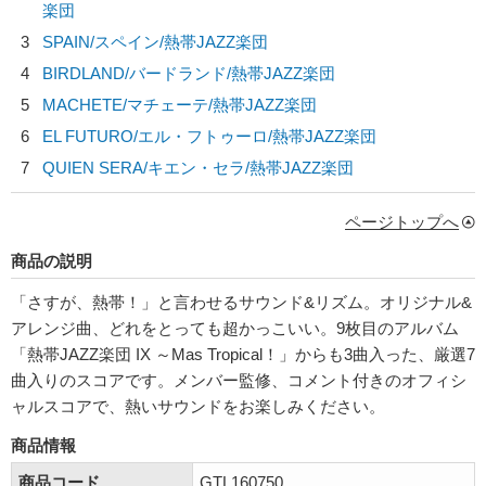
楽団
3
SPAIN/スペイン/
熱帯JAZZ楽団
4
BIRDLAND/バードランド/
熱帯JAZZ楽団
5
MACHETE/マチェーテ/
熱帯JAZZ楽団
6
EL FUTURO/エル・フトゥーロ/
熱帯JAZZ楽団
7
QUIEN SERA/キエン・セラ/
熱帯JAZZ楽団
ページトップへ
商品の説明
「さすが、熱帯！」と言わせるサウンド&リズム。オリジナル&
アレンジ曲、どれをとっても超かっこいい。9枚目のアルバム
「熱帯JAZZ楽団 IX ～Mas Tropical！」からも3曲入った、厳選7
曲入りのスコアです。メンバー監修、コメント付きのオフィシ
ャルスコアで、熱いサウンドをお楽しみください。
商品情報
商品コード
GTL160750