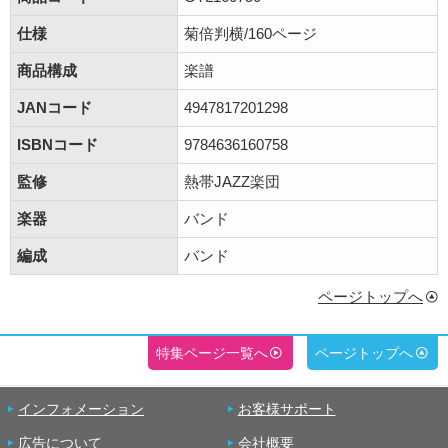
仕様
菊倍判横/160ページ
商品構成
楽譜
JANコード
4947817201298
ISBNコード
9784636160758
監修
熱帯JAZZ楽団
楽器
バンド
編成
バンド
ページトップへ
特集ページ一覧へ
ページトップへ
インフォメーション
お客様サポート
広告について
会社概要