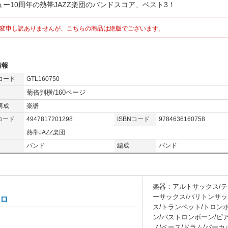
ュー10周年の熱帯JAZZ楽団のバンドスコア、ベスト3！
変申し訳ありませんが、こちらの商品は絶版でございます。
情報
コード
GTL160750
菊倍判横/160ページ
構成
楽譜
コード
4947817201298
ISBNコード
9784636160758
熱帯JAZZ楽団
バンド
編成
バンド
楽器：アルトサックス/テ
ーサックス/バリトンサッ
ーロ
ス/トランペット/トロン
ン/バストロンボーン/ピ
ノ/ベース/ドラム/パーカ