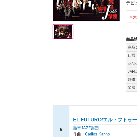
デビ
※大
商品
商品
仕様
商品
JAN
監修
楽器
EL FUTURO/エル・フトゥ
熱帯JAZZ楽団
6
作曲：
Carllos Kanno