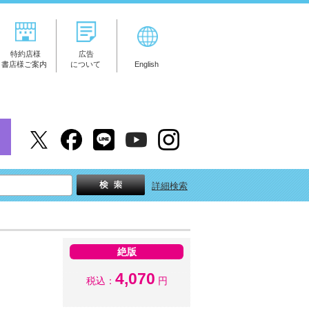
特約店様
広告
書店様ご案内
について
English
詳細検索
絶版
4,070
税込：
円