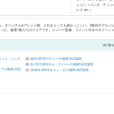
ション（コンガ、ティン
レス etc.）
ム。オリジナル&アレンジ曲、どれをとっても超かっこいい。9枚目のアルバ
」からも3曲入った、厳選7曲入りのスコアです。メンバー監修、コメント付きのオフィシ
[全7曲
ヴァリット・シング
[5]
MACHETE/マチェーテ/
熱帯JAZZ楽団
[6]
EL FUTURO/エル・フトゥーロ/
熱帯JAZZ楽団
リアル/
熱帯JAZZ
[7]
QUIEN SERA/キエン・セラ/
熱帯JAZZ楽団