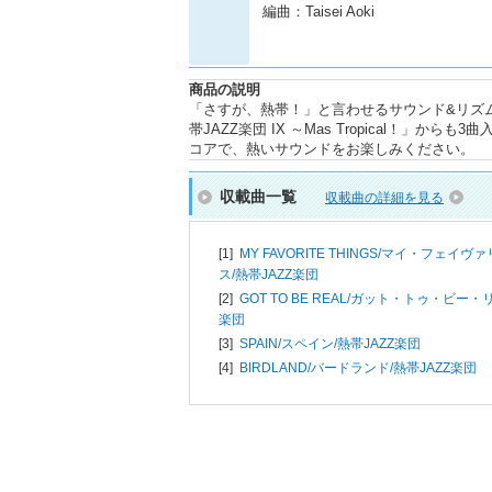
編曲：Taisei Aoki
商品の説明
「さすが、熱帯！」と言わせるサウンド&リズ
帯JAZZ楽団 IX ～Mas Tropical！
コアで、熱いサウンドをお楽しみください。
収載曲一覧
収載曲の詳細を見る
[1]
MY FAVORITE THINGS/マイ・フェイ
ス/
熱帯JAZZ楽団
[2]
GOT TO BE REAL/ガット・トゥ・ビー・
楽団
[3]
SPAIN/スペイン/
熱帯JAZZ楽団
[4]
BIRDLAND/バードランド/
熱帯JAZZ楽団