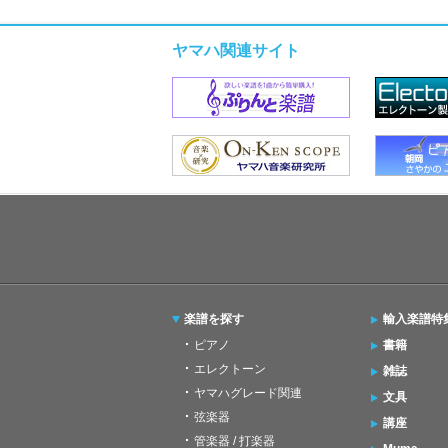
ヤマハ関連サイト
楽譜を探す
輸入楽譜特
ピアノ
書籍
エレクトーン
雑誌
ヤマハグレード関連
文具
弦楽器
講座
管楽器 / 打楽器