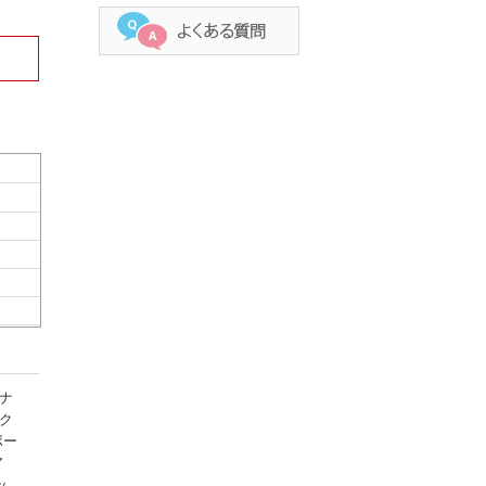
ナ
ク
ボー
ア
ッ