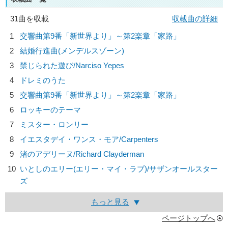
31曲を収載
収載曲の詳細
1
交響曲第9番「新世界より」～第2楽章「家路」
2
結婚行進曲(メンデルスゾーン)
3
禁じられた遊び/
Narciso Yepes
4
ドレミのうた
5
交響曲第9番「新世界より」～第2楽章「家路」
6
ロッキーのテーマ
7
ミスター・ロンリー
8
イエスタデイ・ワンス・モア/
Carpenters
9
渚のアデリーヌ/
Richard Clayderman
10
いとしのエリー(エリー・マイ・ラブ)/
サザンオールスター
ズ
もっと見る
ページトップへ