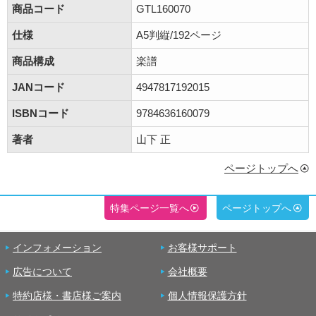
商品コード
GTL160070
仕様
A5判縦/192ページ
商品構成
楽譜
JANコード
4947817192015
ISBNコード
9784636160079
著者
山下 正
ページトップへ
特集ページ一覧へ
ページトップへ
インフォメーション
お客様サポート
広告について
会社概要
特約店様・書店様ご案内
個人情報保護方針