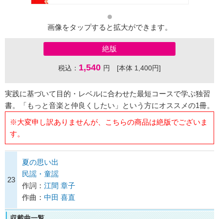
画像をタップすると拡大ができます。
絶版
1,540
税込：
円 [本体 1,400円]
実践に基づいて目的・レベルに合わせた最短コースで学ぶ独習
書。「もっと音楽と仲良くしたい」という方にオススメの1冊。
※大変申し訳ありませんが、こちらの商品は絶版でございま
す。
夏の思い出
民謡・童謡
23
作詞：
江間 章子
作曲：
中田 喜直
収載曲一覧