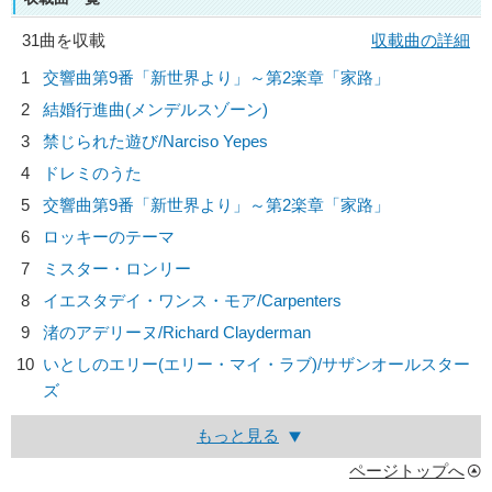
31曲を収載
収載曲の詳細
1
交響曲第9番「新世界より」～第2楽章「家路」
2
結婚行進曲(メンデルスゾーン)
3
禁じられた遊び/
Narciso Yepes
4
ドレミのうた
5
交響曲第9番「新世界より」～第2楽章「家路」
6
ロッキーのテーマ
7
ミスター・ロンリー
8
イエスタデイ・ワンス・モア/
Carpenters
9
渚のアデリーヌ/
Richard Clayderman
10
いとしのエリー(エリー・マイ・ラブ)/
サザンオールスター
ズ
もっと見る
ページトップへ