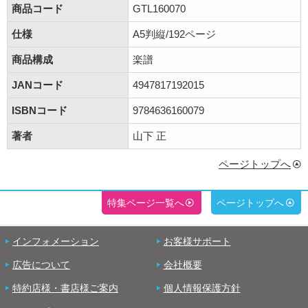
商品コード
GTL160070
仕様
A5判縦/192ページ
商品構成
楽譜
JANコード
4947817192015
ISBNコード
9784636160079
著者
山下 正
ページトップへ
特集ページ一覧へ
ページトップへ
インフォメーション
お客様サポート
広告について
会社概要
特約店様・書店様ご案内
個人情報保護方針