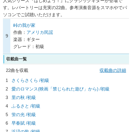
人気シリーズ『はじめよう！』にクラシックギターが登場で
す。レパートリーは充実の22曲。参考演奏音源をスマホやでパ
ソコンでご試聴いただけます。
峠の我が家
作曲：
アメリカ民謡
9
楽器：ギター
グレード：初級
収載曲一覧
22曲を収載
収載曲の詳細
1
さくらさくら /初級
2
愛のロマンス(映画「禁じられた遊び」から) /初級
3
里の秋 /初級
4
ふるさと /初級
5
蛍の光 /初級
6
早春賦 /初級
7
浜辺の歌 /初級