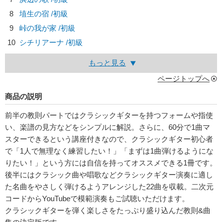
8
埴生の宿 /初級
9
峠の我が家 /初級
10
シチリアーナ /初級
もっと見る
ページトップへ
商品の説明
前半の教則パートではクラシックギターを持つフォームや指使
い、楽譜の見方などをシンプルに解説。さらに、60分で1曲マ
スターできるという講座付きなので、クラシックギター初心者
で「1人で無理なく練習したい！」「まずは1曲弾けるようにな
りたい！」という方には自信を持ってオススメできる1冊です。
後半にはクラシック曲や唱歌などクラシックギター演奏に適し
た名曲をやさしく弾けるようアレンジした22曲を収載。二次元
コードからYouTubeで模範演奏もご試聴いただけます。
クラシックギターを弾く楽しさをたっぷり盛り込んだ教則&曲