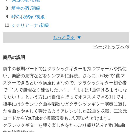
8
埴生の宿 /初級
9
峠の我が家 /初級
10
シチリアーナ /初級
もっと見る
ページトップへ
商品の説明
前半の教則パートではクラシックギターを持つフォームや指使
い、楽譜の見方などをシンプルに解説。さらに、60分で1曲マ
スターできるという講座付きなので、クラシックギター初心者
で「1人で無理なく練習したい！」「まずは1曲弾けるようにな
りたい！」という方には自信を持ってオススメできる1冊です。
後半にはクラシック曲や唱歌などクラシックギター演奏に適し
た名曲をやさしく弾けるようアレンジした22曲を収載。二次元
コードからYouTubeで模範演奏もご試聴いただけます。
クラシックギターを弾く楽しさをたっぷり盛り込んだ教則&曲