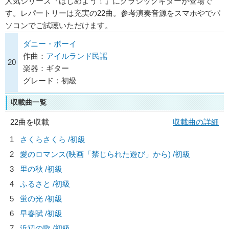
人気シリーズ『はじめよう！』にクラシックギターが登場で
す。レパートリーは充実の22曲。参考演奏音源をスマホやでパ
ソコンでご試聴いただけます。
ダニー・ボーイ
作曲：
アイルランド民謡
20
楽器：ギター
グレード：初級
収載曲一覧
22曲を収載
収載曲の詳細
1
さくらさくら /初級
2
愛のロマンス(映画「禁じられた遊び」から) /初級
3
里の秋 /初級
4
ふるさと /初級
5
蛍の光 /初級
6
早春賦 /初級
7
浜辺の歌 /初級