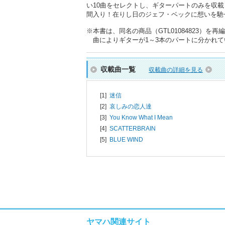
い10曲をセレクトし、ギターパートのみを収
間入り！在りし日のジェフ・ベックに想いを馳
※本書は、同名の商品（GTL01084823）を
曲によりギターが1～3本のパートに分かれて
収載曲一覧
収載曲の詳細を見る
[1]
迷信
[2]
哀しみの恋人達
[3]
You Know What I Mean
[4]
SCATTERBRAIN
[5]
BLUE WIND
ヤマハ関連サイト