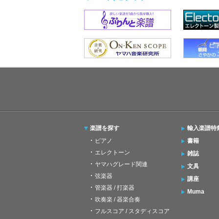
楽譜を探す
輸入楽譜特
ピアノ
書籍
エレクトーン
雑誌
ヤマハグレード関連
文具
弦楽器
講座
管楽器 / 打楽器
Muma
吹奏楽 / 器楽合奏
フルスコア / スタディスコア