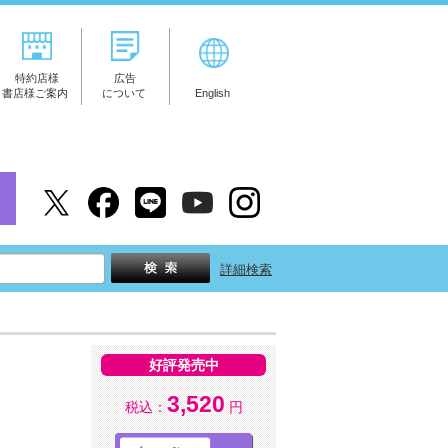
特約店様
広告
書店様ご案内
について
English
詳細検索
好評発売中
3,520
税込：
円