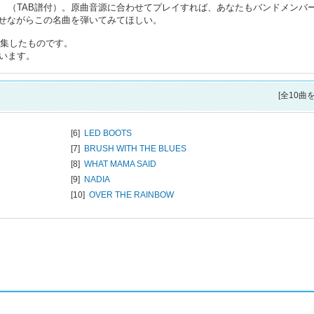
載 （TAB譜付）。原曲音源に合わせてプレイすれば、あなたもバンドメンバ
せながらこの名曲を弾いてみてほしい。
再編集したものです。
います。
[全10曲
[6]
LED BOOTS
[7]
BRUSH WITH THE BLUES
[8]
WHAT MAMA SAID
[9]
NADIA
[10]
OVER THE RAINBOW