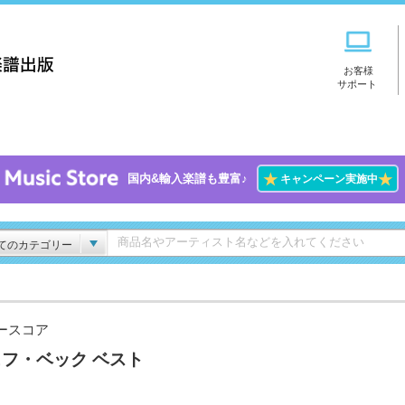
お客様
サポート
★
★
国内&輸入楽譜も豊富♪
キャンペーン実施中
てのカテゴリー
ースコア
フ・ベック ベスト