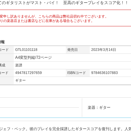
てのギタリストがマスト・バイ！ 至高のギタープレイをスコア化！！
変申し訳ありませんが、こちらの商品は弊社品切れ中でございます。
りの楽器店または書店などに在庫がある場合もございます。
情報
コード
GTL01101118
発売日
2023年3月14日
A4変型判縦/72ページ
構成
楽譜
コード
4947817297659
ISBNコード
9784636107883
ギター
楽器：ギター
ジェフ・ベック。彼のプレイを完全採譜したギタースコアを復刊します。人