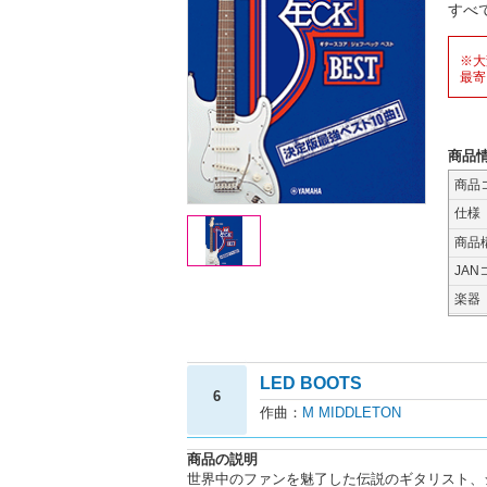
すべ
※大
最寄
商品
商品
仕様
商品
JAN
楽器
LED BOOTS
6
作曲：
M MIDDLETON
商品の説明
世界中のファンを魅了した伝説のギタリスト、