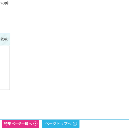
ーの仲
を収載]