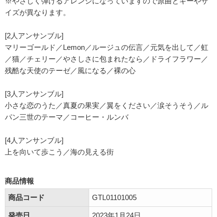
※やさしく弾けるアレンジになっていますので原曲とキーやサ
イズが異なります。
[2人アンサンブル]
マリーゴールド／Lemon／ルージュの伝言／元気を出して／虹
／猫／チェリー／やさしさに包まれたなら／ドライフラワー／
残酷な天使のテーゼ／風になる／裸の心
[3人アンサンブル]
小さな恋のうた／真夏の果実／翼をください／涙そうそう／ル
パン三世のテーマ／コーヒー・ルンバ
[4人アンサンブル]
上を向いて歩こう／海の見える街
商品情報
商品コード
GTL01101005
発売日
2023年1月24日