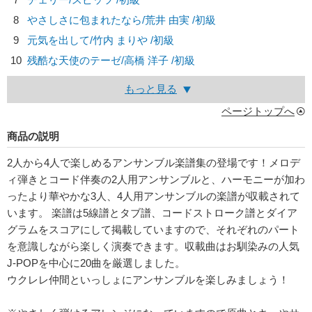
8
やさしさに包まれたなら/
荒井 由実
/初級
9
元気を出して/
竹内 まりや
/初級
10
残酷な天使のテーゼ/
高橋 洋子
/初級
もっと見る
ページトップへ
商品の説明
2人から4人で楽しめるアンサンブル楽譜集の登場です！メロデ
ィ弾きとコード伴奏の2人用アンサンブルと、ハーモニーが加わ
ったより華やかな3人、4人用アンサンブルの楽譜が収載されて
います。 楽譜は5線譜とタブ譜、コードストローク譜とダイア
グラムをスコアにして掲載していますので、それぞれのパート
を意識しながら楽しく演奏できます。収載曲はお馴染みの人気
J-POPを中心に20曲を厳選しました。
ウクレレ仲間といっしょにアンサンブルを楽しみましょう！