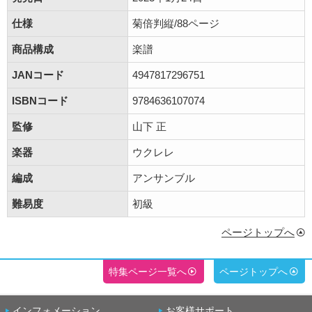
仕様
菊倍判縦/88ページ
商品構成
楽譜
JANコード
4947817296751
ISBNコード
9784636107074
監修
山下 正
楽器
ウクレレ
編成
アンサンブル
難易度
初級
ページトップへ
特集ページ一覧へ
ページトップへ
インフォメーション
お客様サポート