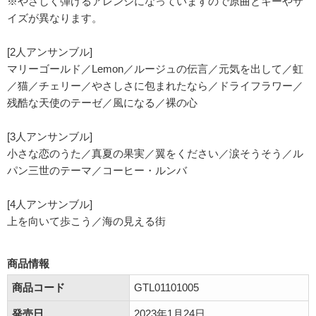
※やさしく弾けるアレンジになっていますので原曲とキーやサ
イズが異なります。
[2人アンサンブル]
マリーゴールド／Lemon／ルージュの伝言／元気を出して／虹
／猫／チェリー／やさしさに包まれたなら／ドライフラワー／
残酷な天使のテーゼ／風になる／裸の心
[3人アンサンブル]
小さな恋のうた／真夏の果実／翼をください／涙そうそう／ル
パン三世のテーマ／コーヒー・ルンバ
[4人アンサンブル]
上を向いて歩こう／海の見える街
商品情報
商品コード
GTL01101005
発売日
2023年1月24日