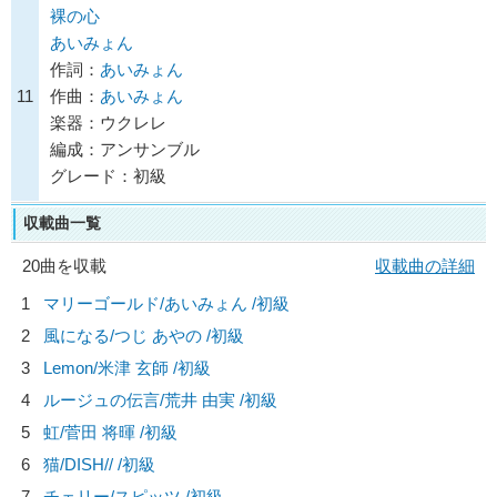
裸の心
あいみょん
作詞：
あいみょん
11
作曲：
あいみょん
楽器：ウクレレ
編成：アンサンブル
グレード：初級
収載曲一覧
20曲を収載
収載曲の詳細
1
マリーゴールド/
あいみょん
/初級
2
風になる/
つじ あやの
/初級
3
Lemon/
米津 玄師
/初級
4
ルージュの伝言/
荒井 由実
/初級
5
虹/
菅田 将暉
/初級
6
猫/
DISH//
/初級
7
チェリー/
スピッツ
/初級