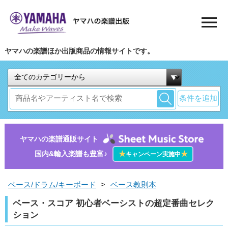
ヤマハの楽譜ほか出版商品の情報サイトです。
条件を追加
ヤマハの楽譜通販サイト
国内&輸入楽譜も豊富♪
★
★
キャンペーン実施中
ベース/ドラム/キーボード
>
ベース教則本
ベース・スコア 初心者ベーシストの超定番曲セレク
ション