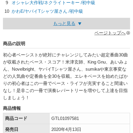
9
オシャレ大作戦/
ネクライトーキー
/初中級
10
かわE/
ヤバイTシャツ屋さん
/初中級
もっと見る
ページトップへ
商品の説明
初心者ベーシストが絶対にチャレンジしてみたい超定番曲30曲
が収載されたベース・スコア！米津玄師、King Gnu、あいみょ
ん、Novelbright、ヤバイTシャツ屋さん、sumikaや東京事変な
どの人気曲や定番曲を全30を収載。エレキベースを始めたばか
りの初心者はこの一冊でベース・ライフが充実すること間違い
なし！是非この一冊で演奏レパートリーを増やして上達を目指
しましょう！
商品情報
商品コード
GTL01097581
発売日
2020年4月13日