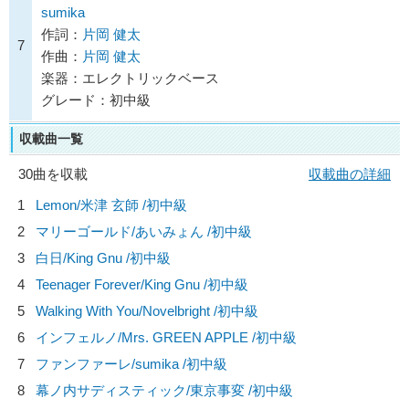
sumika
作詞：
片岡 健太
7
作曲：
片岡 健太
楽器：エレクトリックベース
グレード：初中級
収載曲一覧
30曲を収載
収載曲の詳細
1
Lemon/
米津 玄師
/初中級
2
マリーゴールド/
あいみょん
/初中級
3
白日/
King Gnu
/初中級
4
Teenager Forever/
King Gnu
/初中級
5
Walking With You/
Novelbright
/初中級
6
インフェルノ/
Mrs. GREEN APPLE
/初中級
7
ファンファーレ/
sumika
/初中級
8
幕ノ内サディスティック/
東京事変
/初中級