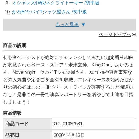
9
オシャレ大作戦/
ネクライトーキー
/初中級
10
かわE/
ヤバイTシャツ屋さん
/初中級
もっと見る
ページトップへ
商品の説明
初心者ベーシストが絶対にチャレンジしてみたい超定番曲30曲
が収載されたベース・スコア！米津玄師、King Gnu、あいみょ
ん、Novelbright、ヤバイTシャツ屋さん、sumikaや東京事変な
どの人気曲や定番曲を全30を収載。エレキベースを始めたばか
りの初心者はこの一冊でベース・ライフが充実すること間違い
なし！是非この一冊で演奏レパートリーを増やして上達を目指
しましょう！
商品情報
商品コード
GTL01097581
発売日
2020年4月13日