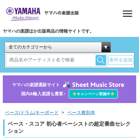
ヤマハの楽譜ほか出版商品の情報サイトです。
条件を追加
ヤマハの楽譜通販サイト
国内&輸入楽譜も豊富♪
★
★
キャンペーン実施中
ベース/ドラム/キーボード
>
ベース教則本
ベース・スコア 初心者ベーシストの超定番曲セレク
ション