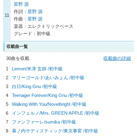
星野 源
作詞：
星野 源
11
作曲：
星野 源
楽器：エレクトリックベース
グレード：初中級
収載曲一覧
30曲を収載
収載曲の詳細
1
Lemon/
米津 玄師
/初中級
2
マリーゴールド/
あいみょん
/初中級
3
白日/
King Gnu
/初中級
4
Teenager Forever/
King Gnu
/初中級
5
Walking With You/
Novelbright
/初中級
6
インフェルノ/
Mrs. GREEN APPLE
/初中級
7
ファンファーレ/
sumika
/初中級
8
幕ノ内サディスティック/
東京事変
/初中級