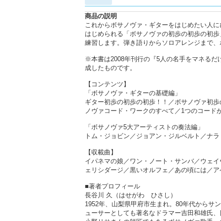
商品の説明
これからボサノヴァ・ギターをはじめたい人に
はじめられる「ボサノヴァの初歩の初歩の初歩
練習します。弾き語りからソロアレンジまで、
※本書は2008年刊行の『5人の名手をマネるだけ
成したものです。
【コンテンツ】
「ボサノヴァ・ギターの基礎編」
ギター初歩の初歩の初歩！！／ボサノヴァ初歩
ノヴァコード・ワークのすべて／1つのコード
「ボサノヴァ5大アーティストの奏法編」
トム・ジョビン／ジョアン・ジルベルト／ナラ
【収載曲】
イパネマの娘／ワン・ノート・サンバ／ウェイ
ェリシダージ／黒いオルフェ／あの頃には／ア
■著者プロフィール
長谷川 久（はせがわ ひさし）
1952年、山梨県甲府市生まれ。80年代から
ューサーとしても著名なドラマー吉田和雄氏、