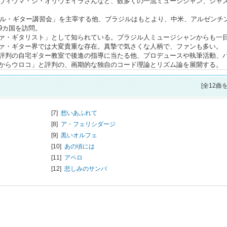
ヴィウマ・ジ・オリヴェイラさんなど、数多くの一流ミュージシャン、ジャ
ラジル・ギター講習会」を主宰する他、ブラジルはもとより、中米、アルゼンチ
9カ国を訪問。
ァ・ギタリスト」として知られている。ブラジル人ミュージシャンからも一
ァ・ギター界では大変貴重な存在。真摯で気さくな人柄で、ファンも多い。
評判の自宅ギター教室で後進の指導に当たる他、プロデュースや執筆活動、
からウロコ」と評判の、画期的な独自のコード理論とリズム論を展開する。
[全12曲
[7]
想いあふれて
[8]
ア・フェリシダージ
[9]
黒いオルフェ
[10]
あの頃には
[11]
アペロ
[12]
悲しみのサンバ