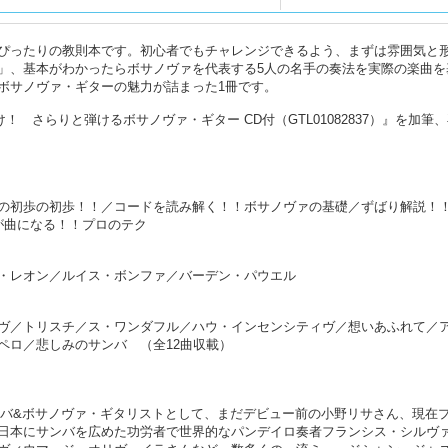
ぴったりの教則本です。初心者でもチャレンジできるよう、まずは雰囲気と
」、基本がわかったらボサノヴァを代表する5人の名手の奏法を実際の楽曲を
ボサノヴァ・ギターの魅力が詰まった1冊です。
！ さらりと弾けるボサノヴァ・ギター CD付（GTL01082837）』を加筆
の初歩の初歩！！／コードを読み解く！！ボサノヴァの基礎／ずばり解説！
が曲になる！！プロのテク
・レオン／ルイス・ボンファ／バーデン・パウエル
ヴ／トリスチ／ス・ワンダフル／ハウ・インセンシティヴ／想いあふれて／
ペロ／悲しみのサンバ （全12曲収載）
サンバ&ボサノヴァ・ギタリストとして、まだデビュー前の小野リサさん、現在
日本にサンバを広めた功労者で世界的なパンデイロ奏者フランシス・シルヴ