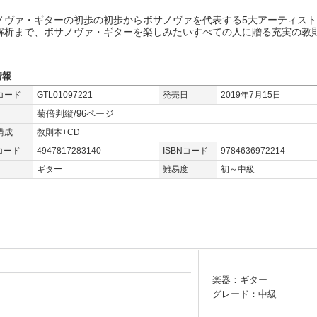
ノヴァ・ギターの初歩の初歩からボサノヴァを代表する5大アーティス
解析まで、ボサノヴァ・ギターを楽しみたいすべての人に贈る充実の教
情報
コード
GTL01097221
発売日
2019年7月15日
菊倍判縦/96ページ
構成
教則本+CD
コード
4947817283140
ISBNコード
9784636972214
ギター
難易度
初～中級
楽器：ギター
グレード：中級