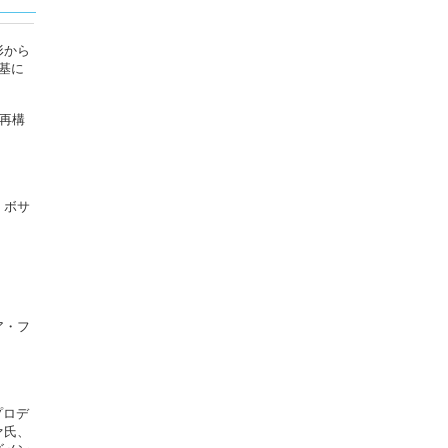
形から
基に
、再構
！ボサ
ア・フ
プロデ
ァ氏、