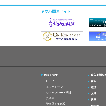
ヤマハ関連サイト
楽譜を探す
輸入楽譜特
ピアノ
書籍
エレクトーン
雑誌
ヤマハグレード関連
文具
弦楽器
講座
管楽器 / 打楽器
Muma