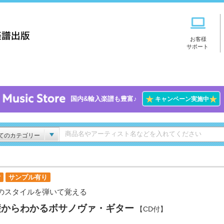
お客様
サポート
★
★
国内&輸入楽譜も豊富♪
キャンペーン実施中
てのカテゴリー
付
サンプル有り
のスタイルを弾いて覚える
礎からわかるボサノヴァ・ギター
【CD付】