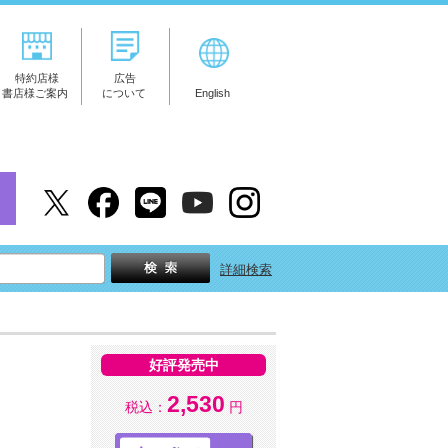
特約店様
広告
書店様ご案内
について
English
詳細検索
好評発売中
2,530
税込：
円