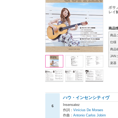
ボサ
レイ
商品
商品
仕様
商品
JAN
楽器
ハウ・インセンシティヴ
Insensatez
6
作詞：
Vinícius De Moraes
作曲：
Antonio Carlos Jobim