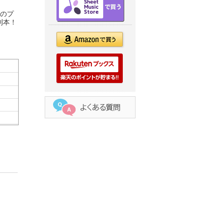
トのプ
則本！