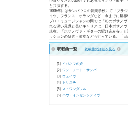
小野リサさんの師匠でもあるボサノヴァ歌手、
と共演する。
1995年にはサンパウロの音楽学校にて「ブ
イツ、フランス、オランダなど、今までに世界
プロ・ミュージシャンの間では「幻のボサノヴ
れる深い見識と長いキャリアは、日本ボサノヴ
現在、「ボサノヴァ・ギターの駆け込み寺」と
ッションの研究・演奏なども行っている。「目
収載曲一覧
収載曲の詳細を見る
[1]
イパネマの娘
[2]
ワン・ノート・サンバ
[3]
ウェイヴ
[4]
トリスチ
[5]
ス・ワンダフル
[6]
ハウ・インセンシティヴ