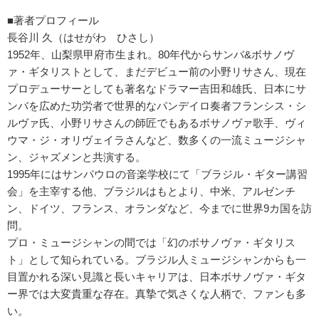
■著者プロフィール
長谷川 久（はせがわ ひさし）
1952年、山梨県甲府市生まれ。80年代からサンバ&ボサノヴ
ァ・ギタリストとして、まだデビュー前の小野リサさん、現在
プロデューサーとしても著名なドラマー吉田和雄氏、日本にサ
ンバを広めた功労者で世界的なパンデイロ奏者フランシス・シ
ルヴァ氏、小野リサさんの師匠でもあるボサノヴァ歌手、ヴィ
ウマ・ジ・オリヴェイラさんなど、数多くの一流ミュージシャ
ン、ジャズメンと共演する。
1995年にはサンパウロの音楽学校にて「ブラジル・ギター講習
会」を主宰する他、ブラジルはもとより、中米、アルゼンチ
ン、ドイツ、フランス、オランダなど、今までに世界9カ国を訪
問。
プロ・ミュージシャンの間では「幻のボサノヴァ・ギタリス
ト」として知られている。ブラジル人ミュージシャンからも一
目置かれる深い見識と長いキャリアは、日本ボサノヴァ・ギタ
ー界では大変貴重な存在。真摯で気さくな人柄で、ファンも多
い。