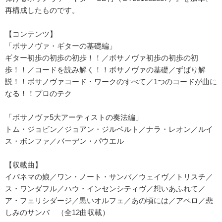
再構成したものです。
【コンテンツ】
「ボサノヴァ・ギターの基礎編」
ギター初歩の初歩の初歩！！／ボサノヴァ初歩の初歩の初
歩！！／コードを読み解く！！ボサノヴァの基礎／ずばり解
説！！ボサノヴァコード・ワークのすべて／1つのコードが曲に
なる！！プロのテク
「ボサノヴァ5大アーティストの奏法編」
トム・ジョビン／ジョアン・ジルベルト／ナラ・レオン／ルイ
ス・ボンファ／バーデン・パウエル
【収載曲】
イパネマの娘／ワン・ノート・サンバ／ウェイヴ／トリスチ／
ス・ワンダフル／ハウ・インセンシティヴ／想いあふれて／
ア・フェリシダージ／黒いオルフェ／あの頃には／アペロ／悲
しみのサンバ （全12曲収載）