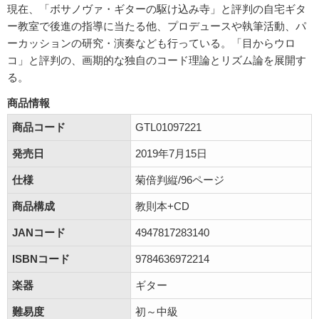
現在、「ボサノヴァ・ギターの駆け込み寺」と評判の自宅ギタ
ー教室で後進の指導に当たる他、プロデュースや執筆活動、パ
ーカッションの研究・演奏なども行っている。「目からウロ
コ」と評判の、画期的な独自のコード理論とリズム論を展開す
る。
商品情報
商品コード
GTL01097221
発売日
2019年7月15日
仕様
菊倍判縦/96ページ
商品構成
教則本+CD
JANコード
4947817283140
ISBNコード
9784636972214
楽器
ギター
難易度
初～中級