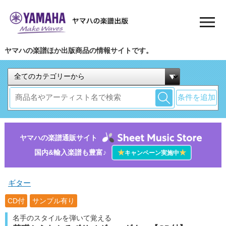
ヤマハの楽譜ほか出版商品の情報サイトです。
条件を追加
ヤマハの楽譜通販サイト
国内&輸入楽譜も豊富♪
★
★
キャンペーン実施中
ギター
CD付
サンプル有り
名手のスタイルを弾いて覚える