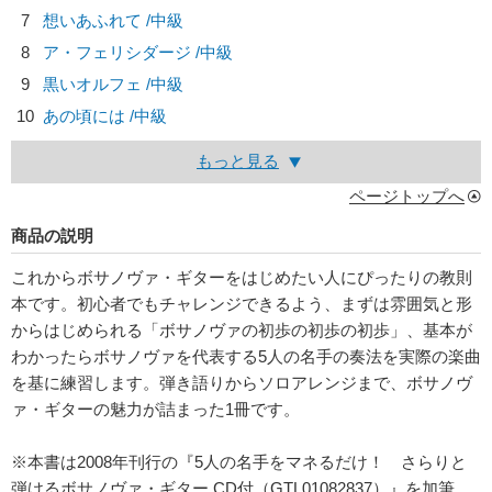
7
想いあふれて /中級
8
ア・フェリシダージ /中級
9
黒いオルフェ /中級
10
あの頃には /中級
もっと見る
ページトップへ
商品の説明
これからボサノヴァ・ギターをはじめたい人にぴったりの教則
本です。初心者でもチャレンジできるよう、まずは雰囲気と形
からはじめられる「ボサノヴァの初歩の初歩の初歩」、基本が
わかったらボサノヴァを代表する5人の名手の奏法を実際の楽曲
を基に練習します。弾き語りからソロアレンジまで、ボサノヴ
ァ・ギターの魅力が詰まった1冊です。
※本書は2008年刊行の『5人の名手をマネるだけ！ さらりと
弾けるボサノヴァ・ギター CD付（GTL01082837）』を加筆、