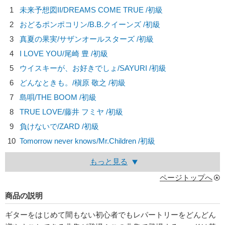
1
未来予想図II/
DREAMS COME TRUE
/初級
2
おどるポンポコリン/
B.B.クイーンズ
/初級
3
真夏の果実/
サザンオールスターズ
/初級
4
I LOVE YOU/
尾崎 豊
/初級
5
ウイスキーが、お好きでしょ/
SAYURI
/初級
6
どんなときも。/
槇原 敬之
/初級
7
島唄/
THE BOOM
/初級
8
TRUE LOVE/
藤井 フミヤ
/初級
9
負けないで/
ZARD
/初級
10
Tomorrow never knows/
Mr.Children
/初級
もっと見る
ページトップへ
商品の説明
ギターをはじめて間もない初心者でもレパートリーをどんどん