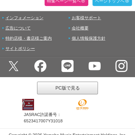
特集ページ一覧へ
ページトップへ
インフォメーション
お客様サポート
広告について
会社概要
特約店様・書店様ご案内
個人情報保護方針
サイトポリシー
PC版で見る
JASRAC許諾番号：
6523417007Y31018