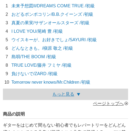
1
未来予想図II/
DREAMS COME TRUE
/初級
2
おどるポンポコリン/
B.B.クイーンズ
/初級
3
真夏の果実/
サザンオールスターズ
/初級
4
I LOVE YOU/
尾崎 豊
/初級
5
ウイスキーが、お好きでしょ/
SAYURI
/初級
6
どんなときも。/
槇原 敬之
/初級
7
島唄/
THE BOOM
/初級
8
TRUE LOVE/
藤井 フミヤ
/初級
9
負けないで/
ZARD
/初級
10
Tomorrow never knows/
Mr.Children
/初級
もっと見る
ページトップへ
商品の説明
ギターをはじめて間もない初心者でもレパートリーをどんどん