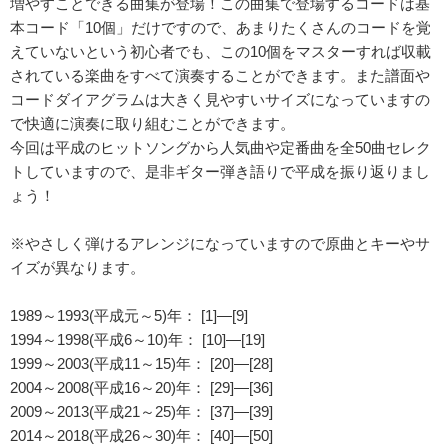
増やすことできる曲集が登場！この曲集で登場するコードは基
本コード「10個」だけですので、あまりたくさんのコードを覚
えていないという初心者でも、この10個をマスターすれば収載
されている楽曲をすべて演奏することができます。また譜面や
コードダイアグラムは大きく見やすいサイズになっていますの
で快適に演奏に取り組むことができます。
今回は平成のヒットソングから人気曲や定番曲を全50曲セレク
トしていますので、是非ギター弾き語りで平成を振り返りまし
ょう！
※やさしく弾けるアレンジになっていますので原曲とキーやサ
イズが異なります。
1989～1993(平成元～5)年： [1]―[9]
1994～1998(平成6～10)年： [10]―[19]
1999～2003(平成11～15)年： [20]―[28]
2004～2008(平成16～20)年： [29]―[36]
2009～2013(平成21～25)年： [37]―[39]
2014～2018(平成26～30)年： [40]―[50]