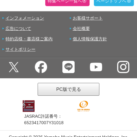
特集ページ一覧へ
ページトップへ
インフォメーション
お客様サポート
広告について
会社概要
特約店様・書店様ご案内
個人情報保護方針
サイトポリシー
PC版で見る
JASRAC許諾番号：
6523417007Y31018