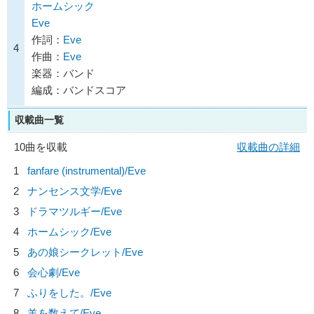
ホームシック
Eve
作詞：
Eve
4
作曲：
Eve
楽器：バンド
編成：バンドスコア
収載曲一覧
10曲を収載
収載曲の詳細
1
fanfare (instrumental)/
Eve
2
ナンセンス文学/
Eve
3
ドラマツルギー/
Eve
4
ホームシック/
Eve
5
あの娘シークレット/
Eve
6
会心劇/
Eve
7
ふりをした。/
Eve
8
羊を数えて/
Eve