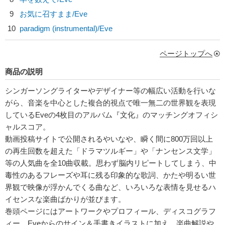
9
お気に召すまま/
Eve
10
paradigm (instrumental)/
Eve
ページトップへ
商品の説明
シンガーソングライターやデザイナー等の幅広い活動を行いな
がら、音楽を中心とした複合的視点で唯一無二の世界観を表現
しているEveの4枚目のアルバム『文化』のマッチングオフィシ
ャルスコア。
動画投稿サイトで公開されるやいなや、瞬く間に800万回以上
の再生回数を超えた「ドラマツルギー」や「ナンセンス文学」
等の人気曲を全10曲収載。思わず脳内リピートしてしまう、中
毒性のあるフレーズや耳に残る印象的な歌詞、かたや明るい世
界観で映像が浮かんでくる曲など、いろいろな表情を見せるハ
イセンスな楽曲ばかりが並びます。
巻頭ページにはアートワークやプロフィール、ディスコグラフ
ィー、Eveからのサイン＆手書きイラストに加え、楽曲解説や